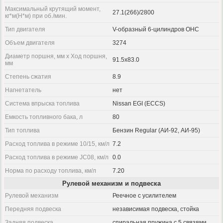
Максимальный крутящий момент,
27.1(266)/2800
кг*м(Н*м) при об./мин.
Тип двигателя
V-образный 6-цилиндров OHC
Объем двигателя
3274
Диаметр поршня, мм x Ход поршня,
91.5x83.0
мм
Степень сжатия
8.9
Нагнетатель
нет
Система впрыска топлива
Nissan EGI (ECCS)
Емкость топливного бака, л
80
Тип топлива
Бензин Regular (АИ-92, АИ-95)
Расход топлива в режиме 10/15, км/л
7.2
Расход топлива в режиме JC08, км/л
0.0
Норма по расходу топлива, км/л
7.20
Рулевой механизм и подвеска
Рулевой механизм
Реечное с усилителем
Передняя подвеска
независимая подвеска, стойка
Задняя подвеска
спиральная пружина с 5 связями