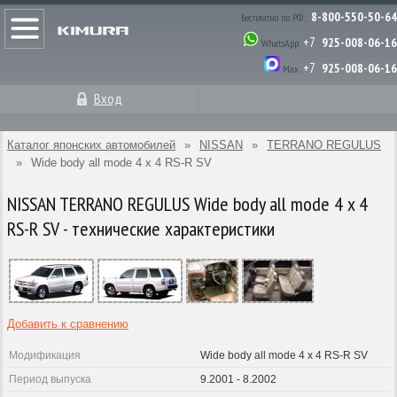
8-800-550-50-64
Бесплатно по РФ:
+7
925-008-06-16
WhatsApp:
+7
925-008-06-16
Max:
Вход
Каталог японских автомобилей
»
NISSAN
»
TERRANO REGULUS
»
Wide body all mode 4 x 4 RS-R SV
NISSAN TERRANO REGULUS Wide body all mode 4 x 4
RS-R SV - технические характеристики
Добавить к сравнению
Модификация
Wide body all mode 4 x 4 RS-R SV
Период выпуска
9.2001 - 8.2002