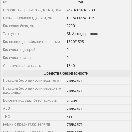
Кузов
GF-JLR50
Габаритные размеры (ДхШхВ), мм
4670x1840x1730
Размеры салона (ДхШхВ), мм
1915x1465x1115
Колесная база, мм
2700
Тип кузова
SUV, внедорожник
Колея передних/задних колес, мм
1520/1525
Количество дверей
5
Количество мест
5
Снаряженная масса, кг
1840
Средства безопасности
Подушка безопасности водителя
стандарт
Подушка безопасности переднего
стандарт
пассажира
Боковые подушки безопасности
опция
ABS
стандарт
TRC
нет
Ремни с преднатяжителями
стандарт