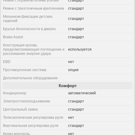
Ремни с ограничителями усилий
стандарт
Ремни с трехточечным креплением
стандарт
Механизм фиксации детских
стандарт
сидений
Брусья безопасности в дверях
стандарт
Brake Assist
стандарт
Конструкция кузова,
предусматривающая поглощение и
используется
рассеивание энергии удара
EBD
нет
Противоугонная система
опция
Дополнительное оборудование
Комфорт
Кондиционер
автоматический
Электростеклоподъемники
стандарт
Центральный замок
стандарт
Телескопическая регулировка руля
нет
Вертикальная регулировка руля
стандарт
Круиз-контроль
нет