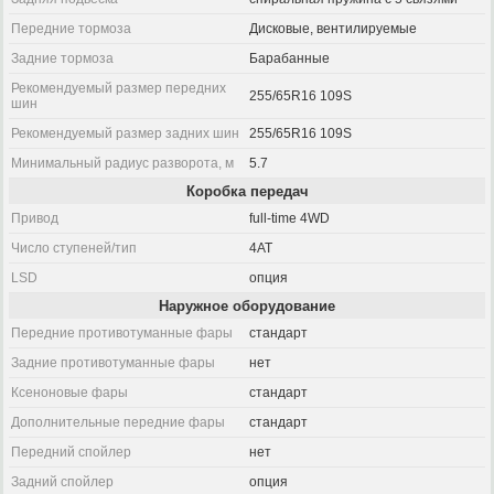
Передние тормоза
Дисковые, вентилируемые
Задние тормоза
Барабанные
Рекомендуемый размер передних
255/65R16 109S
шин
Рекомендуемый размер задних шин
255/65R16 109S
Минимальный радиус разворота, м
5.7
Коробка передач
Привод
full-time 4WD
Число ступеней/тип
4AT
LSD
опция
Наружное оборудование
Передние противотуманные фары
стандарт
Задние противотуманные фары
нет
Ксеноновые фары
стандарт
Дополнительные передние фары
стандарт
Передний спойлер
нет
Задний спойлер
опция