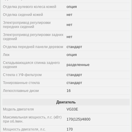
Отделка рулевого колеса кожей
опция
Отделка сидений кожей
нет
Электропривод регулировки
нет
передних сидений
Электропривод регулировки задних
нет
сидений
Отделка передней панели деревом
стандарт
Люк
опция
Складывающаяся спинка заднего
разделенные
сидения
Стекла с УФ-фильтром
стандарт
Тонированные стекла
стандарт
Легкосплавные диски
16
Двигатель
Модель двигателя
VG33E
Максимальная мощность, л.с. (кВт)
170(125)/4800
при об./мин.
Мощность двигателя, л.с.
170