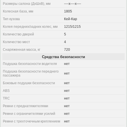
Размеры салона (ДхШхВ), мм
----x----x----
Колесная база, мм
1805
Тип кузова
Кей-Кар
Колея передних/задних колес, мм
1215/1215
Количество дверей
5
Количество мест
4
Снаряженная масса, кг
720
Средства безопасности
Подушка безопасности водителя
нет
Подушка безопасности переднего
нет
пассажира
Боковые подушки безопасности
нет
ABS
нет
TRC
нет
Ремни с преднатяжителями
нет
Ремни с ограничителями усилий
нет
Ремни с трехточечным креплением
нет