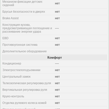
Механизм фиксации детских
нет
сидений
Брусья безопасности в дверях
нет
Brake Assist
нет
Конструкция кузова,
предусматривающая поглощение и
----
рассеивание энергии удара
EBD
нет
Противоугонная система
нет
Дополнительное оборудование
Комфорт
Кондиционер
----
Электростеклоподъемники
нет
Центральный замок
нет
Телескопическая регулировка руля
нет
Вертикальная регулировка руля
нет
Круиз-контроль
нет
Отделка рулевого колеса кожей
нет