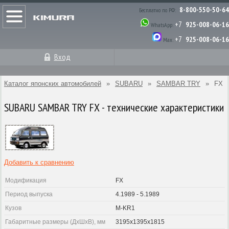
8-800-550-50-64
Бесплатно по РФ:
+7
925-008-06-16
WhatsApp:
+7
925-008-06-16
Max:
Вход
Каталог японских автомобилей
»
SUBARU
»
SAMBAR TRY
»
FX
SUBARU SAMBAR TRY FX - технические характеристики
Добавить к сравнению
Модификация
FX
Период выпуска
4.1989 - 5.1989
Кузов
M-KR1
Габаритные размеры (ДхШхВ), мм
3195x1395x1815