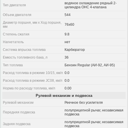
водяное охлаждение рядный 2-
Тип двигателя
цилиндра OHC 4-клапана
Объем двигателя
544
Диаметр поршня, мм x Ход поршня,
76x60
мм
Степень сжатия
9.8
Нагнетатель
нет
Система впрыска топлива
Карбюратор
Емкость топливного бака, л
36
Тип топлива
Бензин Regular (АИ-92, АИ-95)
Расход топлива в режиме 10/15, км/л
0.0
Расход топлива в режиме JC08, км/л
0.0
Норма по расходу топлива, км/л
0.00
Рулевой механизм и подвеска
Рулевой механизм
Реечное без усилителя
полуприцепной рычаг, независимая
Передняя подвеска
подвеска
полуприцепной рычаг, независимая
Задняя подвеска
подвеска