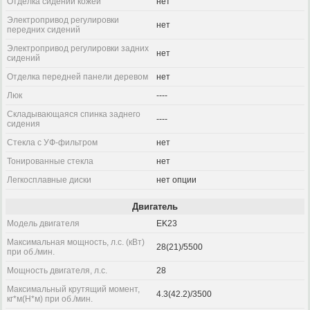
Отделка сидений кожей
нет
Электропривод регулировки
нет
передних сидений
Электропривод регулировки задних
нет
сидений
Отделка передней панели деревом
нет
Люк
----
Складывающаяся спинка заднего
----
сидения
Стекла с УФ-фильтром
нет
Тонированные стекла
нет
Легкосплавные диски
нет опции
Двигатель
Модель двигателя
EK23
Максимальная мощность, л.с. (кВт)
28(21)/5500
при об./мин.
Мощность двигателя, л.с.
28
Максимальный крутящий момент,
4.3(42.2)/3500
кг*м(Н*м) при об./мин.