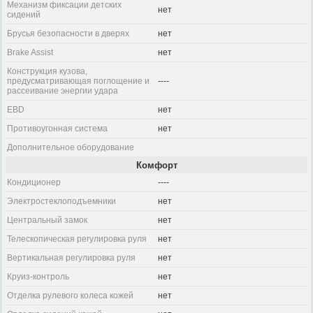
Механизм фиксации детских
нет
сидений
Брусья безопасности в дверях
нет
Brake Assist
нет
Конструкция кузова,
предусматривающая поглощение и
----
рассеивание энергии удара
EBD
нет
Противоугонная система
нет
Дополнительное оборудование
Комфорт
Кондиционер
----
Электростеклоподъемники
нет
Центральный замок
нет
Телескопическая регулировка руля
нет
Вертикальная регулировка руля
нет
Круиз-контроль
нет
Отделка рулевого колеса кожей
нет