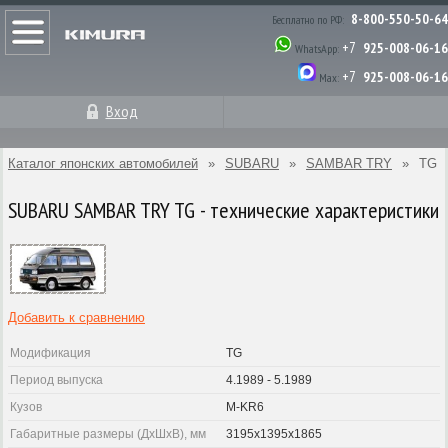
8-800-550-50-64
Бесплатно по РФ:
+7
925-008-06-16
WhatsApp:
+7
925-008-06-16
Max:
Вход
Каталог японских автомобилей
»
SUBARU
»
SAMBAR TRY
»
TG
SUBARU SAMBAR TRY TG - технические характеристики
Добавить к сравнению
Модификация
TG
Период выпуска
4.1989 - 5.1989
Кузов
M-KR6
Габаритные размеры (ДхШхВ), мм
3195x1395x1865