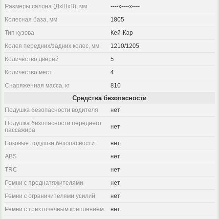
Размеры салона (ДхШхВ), мм
----x----x----
Колесная база, мм
1805
Тип кузова
Кей-Кар
Колея передних/задних колес, мм
1210/1205
Количество дверей
5
Количество мест
4
Снаряженная масса, кг
810
Средства безопасности
Подушка безопасности водителя
нет
Подушка безопасности переднего
нет
пассажира
Боковые подушки безопасности
нет
ABS
нет
TRC
нет
Ремни с преднатяжителями
нет
Ремни с ограничителями усилий
нет
Ремни с трехточечным креплением
нет