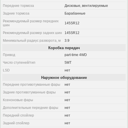
Передние тормоза
Дисковые, вентилируемые
Задние тормоза
Барабанные
Рекомендуемый размер передних
145SR12
шин
Рекомендуемый размер задних шин
145SR12
Минимальный радиус разворота, м
3.9
Коробка передач
Привод
part-time 4WD
Число ступеней/тип
5MT
LSD
нет
Наружное оборудование
Передние противотуманные фары
нет
Задние противотуманные фары
нет
Ксеноновые фары
нет
Дополнительные передние фары
нет
Передний спойлер
нет
Задний спойлер
нет