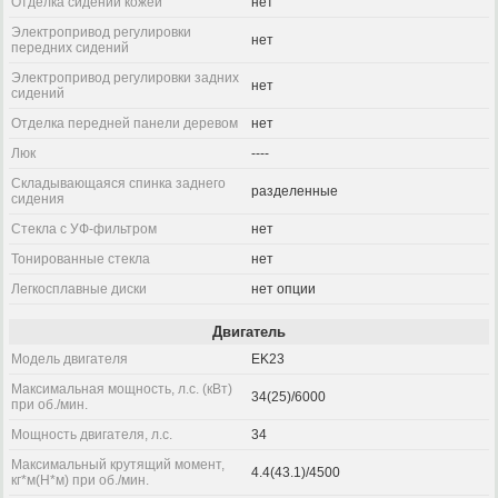
Отделка сидений кожей
нет
Электропривод регулировки
нет
передних сидений
Электропривод регулировки задних
нет
сидений
Отделка передней панели деревом
нет
Люк
----
Складывающаяся спинка заднего
разделенные
сидения
Стекла с УФ-фильтром
нет
Тонированные стекла
нет
Легкосплавные диски
нет опции
Двигатель
Модель двигателя
EK23
Максимальная мощность, л.с. (кВт)
34(25)/6000
при об./мин.
Мощность двигателя, л.с.
34
Максимальный крутящий момент,
4.4(43.1)/4500
кг*м(Н*м) при об./мин.