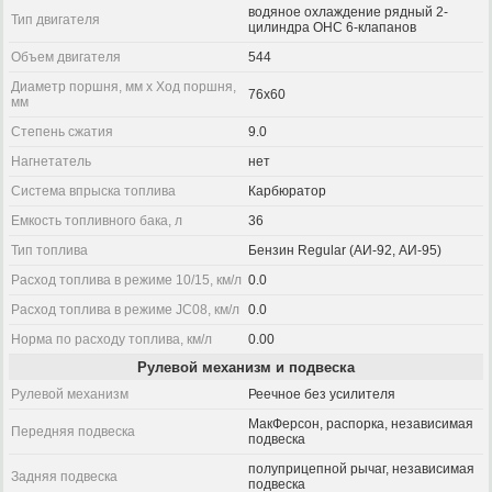
водяное охлаждение рядный 2-
Тип двигателя
цилиндра OHC 6-клапанов
Объем двигателя
544
Диаметр поршня, мм x Ход поршня,
76x60
мм
Степень сжатия
9.0
Нагнетатель
нет
Система впрыска топлива
Карбюратор
Емкость топливного бака, л
36
Тип топлива
Бензин Regular (АИ-92, АИ-95)
Расход топлива в режиме 10/15, км/л
0.0
Расход топлива в режиме JC08, км/л
0.0
Норма по расходу топлива, км/л
0.00
Рулевой механизм и подвеска
Рулевой механизм
Реечное без усилителя
МакФерсон, распорка, независимая
Передняя подвеска
подвеска
полуприцепной рычаг, независимая
Задняя подвеска
подвеска