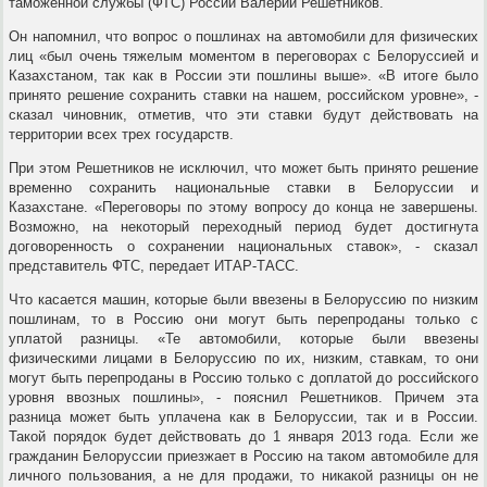
таможенной службы (ФТС) России Валерий Решетников.
Он напомнил, что вопрос о пошлинах на автомобили для физических
лиц «был очень тяжелым моментом в переговорах с Белоруссией и
Казахстаном, так как в России эти пошлины выше». «В итоге было
принято решение сохранить ставки на нашем, российском уровне», -
сказал чиновник, отметив, что эти ставки будут действовать на
территории всех трех государств.
При этом Решетников не исключил, что может быть принято решение
временно сохранить национальные ставки в Белоруссии и
Казахстане. «Переговоры по этому вопросу до конца не завершены.
Возможно, на некоторый переходный период будет достигнута
договоренность о сохранении национальных ставок», - сказал
представитель ФТС, передает ИТАР-ТАСС.
Что касается машин, которые были ввезены в Белоруссию по низким
пошлинам, то в Россию они могут быть перепроданы только с
уплатой разницы. «Те автомобили, которые были ввезены
физическими лицами в Белоруссию по их, низким, ставкам, то они
могут быть перепроданы в Россию только с доплатой до российского
уровня ввозных пошлины», - пояснил Решетников. Причем эта
разница может быть уплачена как в Белоруссии, так и в России.
Такой порядок будет действовать до 1 января 2013 года. Если же
гражданин Белоруссии приезжает в Россию на таком автомобиле для
личного пользования, а не для продажи, то никакой разницы он не