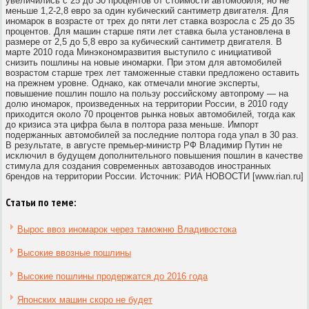
увеличились с 25 до 30 процентов от стоимости автомобиля, но не
меньше 1,2-2,8 евро за один кубический сантиметр двигателя. Для
иномарок в возрасте от трех до пяти лет ставка возросла с 25 до 35
процентов. Для машин старше пяти лет ставка была установлена в
размере от 2,5 до 5,8 евро за кубический сантиметр двигателя. В
марте 2010 года Минэкономразвития выступило с инициативой
снизить пошлины на новые иномарки. При этом для автомобилей
возрастом старше трех лет таможенные ставки предложено оставить
на прежнем уровне. Однако, как отмечали многие эксперты,
повышение пошлин пошло на пользу российскому автопрому — на
долю иномарок, произведенных на территории России, в 2010 году
приходится около 70 процентов рынка новых автомобилей, тогда как
до кризиса эта цифра была в полтора раза меньше. Импорт
подержанных автомобилей за последние полтора года упал в 30 раз.
В результате, в августе премьер-министр РФ Владимир Путин не
исключил в будущем дополнительного повышения пошлин в качестве
стимула для создания современных автозаводов иностранных
брендов на территории России. Источник: РИА НОВОСТИ [www.rian.ru]
Статьи по теме:
Вырос ввоз иномарок через таможню Владивостока
Высокие ввозные пошлины
Высокие пошлины продержатся до 2016 года
Японских машин скоро не будет