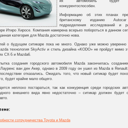
их автомобиль будет 
конкурентоспособен.
Информацию об этих планах пре
британскому изданию Autoca
подразделения исследований и ра
pe Итиро Хиросе. Компания намерена всерьез побороться в данном сег
 данная категория для Mazda достаточно нова.
тей о будущем ситикаре пока не много. Однако уже можно уверенно
azda технология SkyActiv и стиль дизайна «KODO» не пройдут мимо э
ях CX-5 и Mazda6.
пытка создания городского автомобиля Mazda закончилась создание
Лауренс ван ден Акер, однако в 2009 году он ушел из Mazda в Renault
последствии отказались. Ожидать того, что новый ситикар будет пох
го, будет крайне мало общего.
дется неплохо постараться, так как конкуренция среди городских ав
одного внешнего вида явно недостаточно – ситикар должен будет с
авто.
теме:
обности сотрудничества Toyota и Mazda