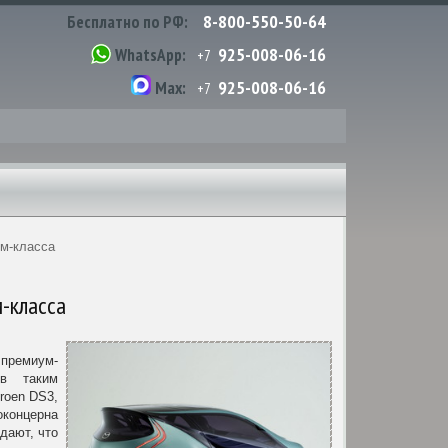
8-800-550-50-64
Бесплатно по РФ:
925-008-06-16
WhatsApp:
+7
925-008-06-16
Max:
+7
м-класса
-класса
премиум-
ов таким
roen DS3,
оконцерна
дают, что