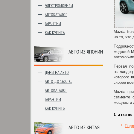
ЭЛЕКТРОМОБИЛИ
АВТОКАТАЛОГ
ГАРАНТИИ
Mazda Euro
КАК КУПИТЬ
на то, что
Подробнос
АВТО ИЗ ЯПОНИИ
моделей M
автомобил
Первая по
голландец 
ЦЕНЫ НА АВТО
которого в
АВТО ДО 160 Л.С.
скорее все
АВТОКАТАЛОГ
Mazda при
сегменте 
ГАРАНТИИ
мощности 
КАК КУПИТЬ
Статьи по 
Подр
АВТО ИЗ КИТАЯ