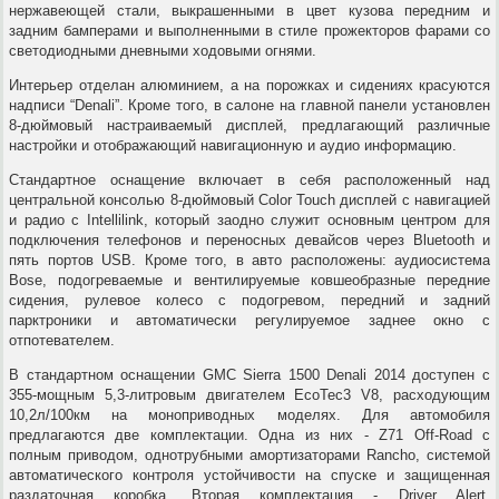
нержавеющей стали, выкрашенными в цвет кузова передним и
задним бамперами и выполненными в стиле прожекторов фарами со
светодиодными дневными ходовыми огнями.
Интерьер отделан алюминием, а на порожках и сидениях красуются
надписи “Denali”. Кроме того, в салоне на главной панели установлен
8-дюймовый настраиваемый дисплей, предлагающий различные
настройки и отображающий навигационную и аудио информацию.
Стандартное оснащение включает в себя расположенный над
центральной консолью 8-дюймовый Color Touch дисплей с навигацией
и радио с Intellilink, который заодно служит основным центром для
подключения телефонов и переносных девайсов через Bluetooth и
пять портов USB. Кроме того, в авто расположены: аудиосистема
Bose, подогреваемые и вентилируемые ковшеобразные передние
сидения, рулевое колесо с подогревом, передний и задний
парктроники и автоматически регулируемое заднее окно с
отпотевателем.
В стандартном оснащении GMC Sierra 1500 Denali 2014 доступен с
355-мощным 5,3-литровым двигателем EcoTec3 V8, расходующим
10,2л/100км на моноприводных моделях. Для автомобиля
предлагаются две комплектации. Одна из них - Z71 Off-Road с
полным приводом, однотрубными амортизаторами Rancho, системой
автоматического контроля устойчивости на спуске и защищенная
раздаточная коробка. Вторая комплектация - Driver Alert,