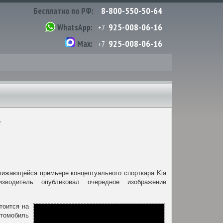
8-800-550-50-64
Бесплатно по РФ:
925-008-06-16
WhatsApp:
+7
925-008-06-16
Max:
+7
r
лижающейся премьере концептуального спорткара Kia
изводитель опубликовал очередное изображение
тоится на
томобиль