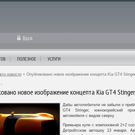
Вход
ТОВ
ПОЛЕЗНОЕ
УСЛУГИ
вто новости
»
Опубликовано новое изображение концепта Kia GT4 Stinge
14
овано новое изображение концепта Kia GT4 Stinger
Дабы автолюбители не забыли о приб
GT4 Stringer, южнокорейский про
автомобиля с видом сверху.
Премьера купе с компоновкой 2+2 сос
Детройтском автошоу 13 января. Ав