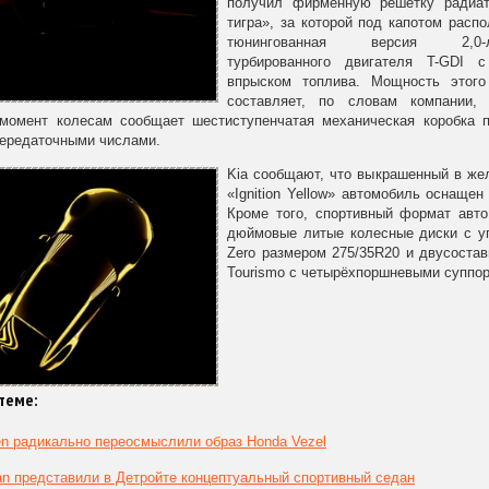
получил фирменную решетку радиат
тигра», за которой под капотом расп
тюнингованная версия 2,0-ли
турбированного двигателя T-GDI 
впрыском топлива. Мощность этого 
составляет, по словам компании, 
момент колесам сообщает шестиступенчатая механическая коробка 
передаточными числами.
Kia сообщают, что выкрашенный в же
«Ignition Yellow» автомобиль оснаще
Кроме того, спортивный формат авто
дюймовые литые колесные диски с угл
Zero размером 275/35R20 и двусоста
Tourismo с четырёхпоршневыми суппор
теме:
n радикально переосмыслили образ Honda Vezel
an представили в Детройте концептуальный спортивный седан