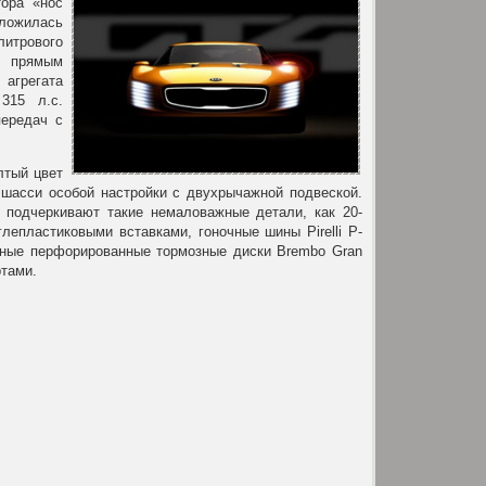
ора «нос
оложилась
трового
с прямым
агрегата
315 л.с.
передач с
лтый цвет
н шасси особой настройки с двухрычажной подвеской.
 подчеркивают такие немаловажные детали, как 20-
епластиковыми вставками, гоночные шины Pirelli P-
вные перфорированные тормозные диски Brembo Gran
тами.