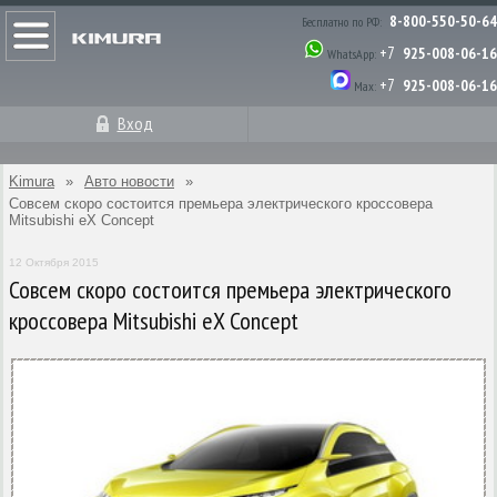
8-800-550-50-64
Бесплатно по РФ:
+7
925-008-06-16
WhatsApp:
+7
925-008-06-16
Max:
Вход
Kimura
»
Авто новости
»
Совсем скоро состоится премьера электрического кроссовера
Mitsubishi eX Concept
12 Октября 2015
Совсем скоро состоится премьера электрического
кроссовера Mitsubishi eX Concept