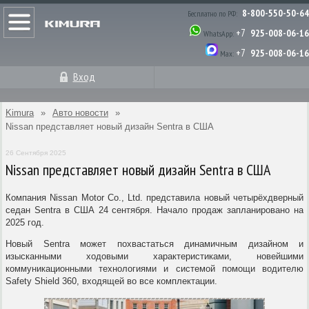
8-800-550-50-64
Бесплатно по РФ:
+7
925-008-06-16
WhatsApp:
+7
925-008-06-16
Max:
Вход
Kimura
»
Авто новости
»
Nissan представляет новый дизайн Sentra в США
26 Сентября 2025
Nissan представляет новый дизайн Sentra в США
Компания Nissan Motor Co., Ltd. представила новый четырёхдверный
седан Sentra в США 24 сентября. Начало продаж запланировано на
2025 год.
Новый Sentra может похвастаться динамичным дизайном и
изысканными ходовыми характеристиками, новейшими
коммуникационными технологиями и системой помощи водителю
Safety Shield 360, входящей во все комплектации.