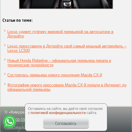
Статьи по теме:
Lexus удивят публику мировой премьерой на автосалоне в
Детройте
Lexus представили в Детройте свой самый мощный автомобиль –
Lexus LC500
Новый Honda Ridgeline – официальная премьера пикапа и
технические подробности
Состоялась премьера нового поколения Mazda CX-9
Фотографии нового кроссовера Mazda CX-9 попали в Интернет до
официальной премьеры
Оставаясь на сайте, вы даёте своё согласие
© «Кимура», 2003-2026
с
политикой конфиденциальности
сайта.
8-800-550-50-64
office@kimuracars.com
Соглашаюсь
Политика конфиденциальности