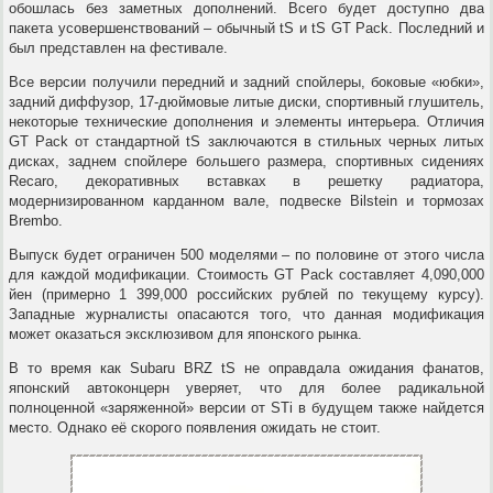
обошлась без заметных дополнений. Всего будет доступно два
пакета усовершенствований – обычный tS и tS GT Pack. Последний и
был представлен на фестивале.
Все версии получили передний и задний спойлеры, боковые «юбки»,
задний диффузор, 17-дюймовые литые диски, спортивный глушитель,
некоторые технические дополнения и элементы интерьера. Отличия
GT Pack от стандартной tS заключаются в стильных черных литых
дисках, заднем спойлере большего размера, спортивных сидениях
Recaro, декоративных вставках в решетку радиатора,
модернизированном карданном вале, подвеске Bilstein и тормозах
Brembo.
Выпуск будет ограничен 500 моделями – по половине от этого числа
для каждой модификации. Стоимость GT Pack составляет 4,090,000
йен (примерно 1 399,000 российских рублей по текущему курсу).
Западные журналисты опасаются того, что данная модификация
может оказаться эксклюзивом для японского рынка.
В то время как Subaru BRZ tS не оправдала ожидания фанатов,
японский автоконцерн уверяет, что для более радикальной
полноценной «заряженной» версии от STi в будущем также найдется
место. Однако её скорого появления ожидать не стоит.