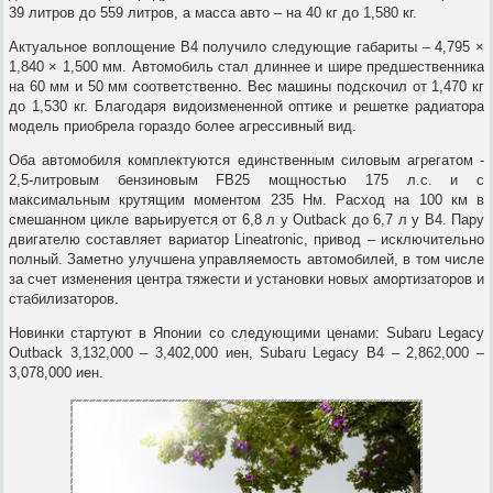
39 литров до 559 литров, а масса авто – на 40 кг до 1,580 кг.
Актуальное воплощение B4 получило следующие габариты – 4,795 ×
1,840 × 1,500 мм. Автомобиль стал длиннее и шире предшественника
на 60 мм и 50 мм соответственно. Вес машины подскочил от 1,470 кг
до 1,530 кг. Благодаря видоизмененной оптике и решетке радиатора
модель приобрела гораздо более агрессивный вид.
Оба автомобиля комплектуются единственным силовым агрегатом -
2,5-литровым бензиновым FB25 мощностью 175 л.с. и с
максимальным крутящим моментом 235 Нм. Расход на 100 км в
смешанном цикле варьируется от 6,8 л у Outback до 6,7 л у B4. Пару
двигателю составляет вариатор Lineatronic, привод – исключительно
полный. Заметно улучшена управляемость автомобилей, в том числе
за счет изменения центра тяжести и установки новых амортизаторов и
стабилизаторов.
Новинки стартуют в Японии со следующими ценами: Subaru Legacy
Outback 3,132,000 – 3,402,000 иен, Subaru Legacy B4 – 2,862,000 –
3,078,000 иен.