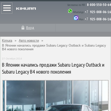
8-800-550-50-64
Бесплатно по РФ:
+7
925-008-06-16
WhatsApp:
+7
925-008-06-16
Max:
Вход
Kimura
»
Авто новости
»
В Японии начались продажи Subaru Legacy Outback и Subaru Legacy
B4 нового поколения
27 Октября 2014
В Японии начались продажи Subaru Legacy Outback и
Subaru Legacy B4 нового поколения