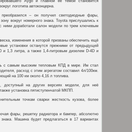
ировавшего Aygo и главной её темой становится
вокруг логотипа автоконцерна.
а преобразился – он получил светодиодные фары,
ону вокруг номерного знака. Toyota прислушались к
 с ними доработали салон модели по трем ключевым
веска, изменения в которой призваны обеспечить ещё
овые установки останутся прежними от предыдущей
 и 1,3 литра, а также 1,4-литровым дизелем D-4D и
ель с самым высоким тепловым КПД в мире. Им стал
дителя, расход с этим агрегатом составил 4л/100км.
ющий на 100 км около 4,16 л топлива.
, доступный на других версиях модели, для неё
 также установка пятиступенчатой МКПП.
ительным точкам сварки жесткость кузова, более
лючая фары, решетку радиатора и бампер, абсолютно
 знака. Машина будет предлагаться в 17 вариантах