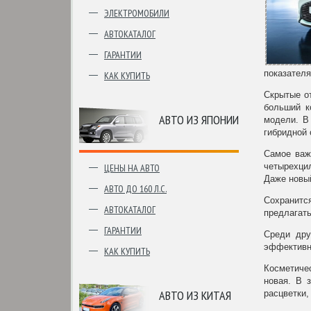
ЭЛЕКТРОМОБИЛИ
АВТОКАТАЛОГ
ГАРАНТИИ
показателя
КАК КУПИТЬ
Скрытые от
больший к
АВТО ИЗ ЯПОНИИ
модели. В
гибридной 
Самое важ
четырехцил
ЦЕНЫ НА АВТО
Даже новый
АВТО ДО 160 Л.С.
Сохранитс
АВТОКАТАЛОГ
предлагать
ГАРАНТИИ
Среди дру
эффективн
КАК КУПИТЬ
Косметиче
новая. В 
АВТО ИЗ КИТАЯ
расцветки,