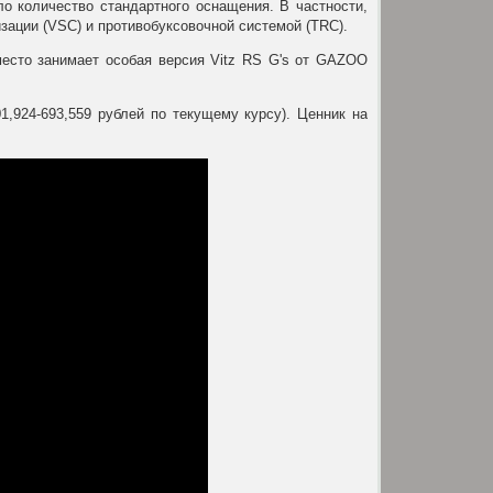
ло количество стандартного оснащения. В частности,
ации (VSC) и противобуксовочной системой (TRC).
место занимает особая версия Vitz RS G's от GAZOO
01,924-693,559 рублей по текущему курсу). Ценник на