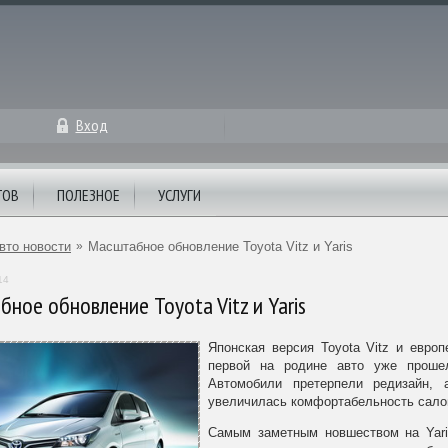
Вход
ТОВ
ПОЛЕЗНОЕ
УСЛУГИ
вто новости
»
Масштабное обновление Toyota Vitz и Yaris
14
ное обновление Toyota Vitz и Yaris
Японская версия Toyota Vitz и европ
первой на родине авто уже проше
Автомобили претерпели редизайн,
увеличилась комфортабельность сало
Самым заметным новшеством на Yari