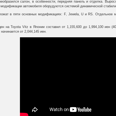
еобразился салон, в особенности, передняя панель и отделка. Вырос
 модификации автомобиля оборудуются системой динамической стабилиз
ложат в пяти основных модификациях: F, Jewela, U и RS. Отдельное 
ен на Toyota Vitz в Японии составил от 1,155,600 до 1,994,100 иен (4
 начинается от 2,044,145 иен.