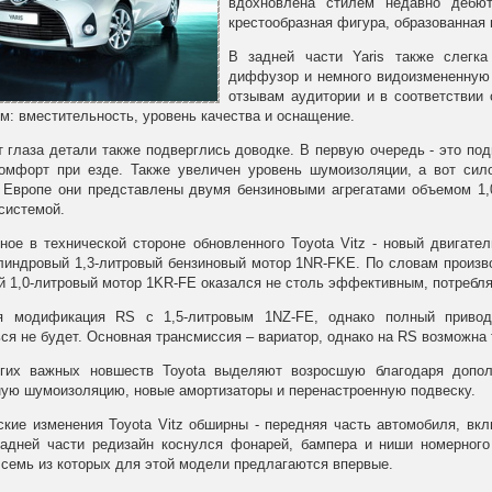
вдохновлена стилем недавно дебют
крестообразная фигура, образованная 
В задней части Yaris также слегк
диффузор и немного видоизмененную з
отзывам аудитории и в соответствии
м: вместительность, уровень качества и оснащение.
 глаза детали также подверглись доводке. В первую очередь - это под
омфорт при езде. Также увеличен уровень шумоизоляции, а вот сил
 Европе они представлены двумя бензиновыми агрегатами объемом 1,0
системой.
ное в технической стороне обновленного Toyota Vitz - новый двигат
индровый 1,3-литровый бензиновый мотор 1NR-FKE. По словам произво
 1,0-литровый мотор 1KR-FE оказался не столь эффективным, потребля
я модификация RS с 1,5-литровым 1NZ-FE, однако полный привод
ся не будет. Основная трансмиссия – вариатор, однако на RS возможна
гих важных новшеств Toyota выделяют возросшую благодаря дополн
ую шумоизоляцию, новые амортизаторы и перенастроенную подвеску.
ские изменения Toyota Vitz обширны - передняя часть автомобиля, вк
задней части редизайн коснулся фонарей, бампера и ниши номерного
 семь из которых для этой модели предлагаются впервые.