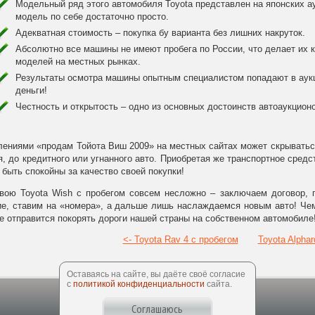
Модельный ряд этого автомобиля Toyota представлен на японских а
модель по себе достаточно просто.
Адекватная стоимость – покупка бу варианта без лишних накруток.
Абсолютно все машины не имеют пробега по России, что делает их 
моделей на местных рынках.
Результаты осмотра машины опытным специалистом попадают в аукци
деньги!
Честность и открытость – одно из основных достоинств автоаукцион
ениями «продам Тойота Виш 2009» на местных сайтах может скрываться 
, до кредитного или угнанного авто. Приобретая же транспортное средс
быть спокойны за качество своей покупки!
свою Toyota Wish с пробегом совсем несложно – заключаем договор, 
е, ставим на «номера», а дальше лишь наслаждаемся новым авто! Чем
 отправится покорять дороги нашей страны на собственном автомобиле
<- Toyota Rav 4 с пробегом
Toyota Alphar
Оставаясь на сайте, вы даёте своё согласие
с
политикой конфиденциальности
сайта.
Соглашаюсь