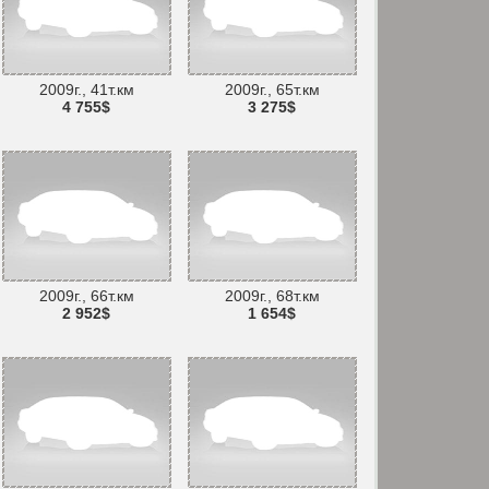
2009г., 41т.км
2009г., 65т.км
4 755$
3 275$
2009г., 66т.км
2009г., 68т.км
2 952$
1 654$