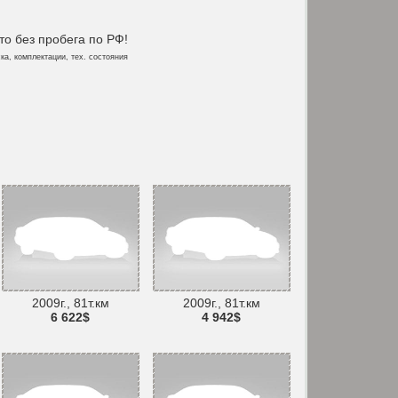
то без пробега по РФ!
ка, комплектации, тех. состояния
2009г., 81т.км
2009г., 81т.км
6 622$
4 942$