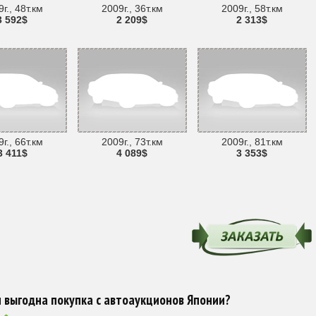
г., 48т.км
2009г., 36т.км
2009г., 58т.км
3 592$
2 209$
2 313$
г., 66т.км
2009г., 73т.км
2009г., 81т.км
3 411$
4 089$
3 353$
 выгодна покупка с автоаукционов Японии?