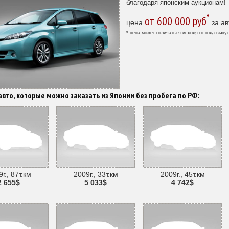
благодаря японским аукционам!
*
от 600 000 руб
цена
за ав
* цена может отличаться исходя от года выпус
вто, которые можно заказать из Японии без пробега по РФ:
г., 87т.км
2009г., 33т.км
2009г., 45т.км
2 655$
5 033$
4 742$