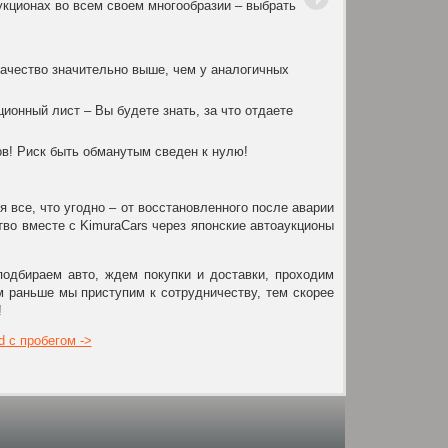
укционах во всем своем многообразии – выбрать
Про
Бог
Шир
качество значительно выше, чем у аналогичных
Сам
В с
онный лист – Вы будете знать, за что отдаете
раз
Офо
ов! Риск быть обманутым сведен к нулю!
Офо
Дос
кру
все, что угодно – от восстановленного после аварии
тво вместе с KimuraCars через японские автоаукционы
подбираем авто, ждем покупки и доставки, проходим
 раньше мы приступим к сотрудничеству, тем скорее
!
d с пробегом ->