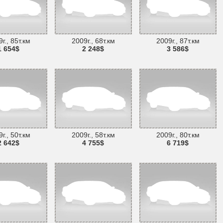
г., 85т.км
2009г., 68т.км
2009г., 87т.км
1 654$
2 248$
3 586$
г., 50т.км
2009г., 58т.км
2009г., 80т.км
2 642$
4 755$
6 719$