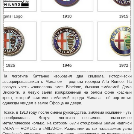
На логотипе Каттанео изобразил два символа, исторически
ассоциировавшихся с Миланом – родным городом Alfa Romeo. На
правую часть «заползла» змея Biscione, бывшая эмблемой Дома
Висконти, а левую занял изображенный на белом фоне красный
крест, который считался эмблемой города Милана - её чертежник
однажды увидел в замке Сфорца на двери.
Позже, в 1918 году после смены руководства, эмблема компании чуть
преобразилась. Вокруг логотипа появилось темно-синее
металлическое кольцо, на котором были отображены белые надписи
«ALFA — ROMEO» и «MILANO». Разделяли их так называемые узлы
Савойской династии – древнего рода, правившего на исторических