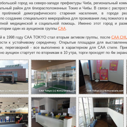
небольшой город на северо-западе префектуры Чиба, региональный ком
альный район для близрасположенных Токио и Чибы. В связи с распрос
проблемой демографического старения населения, в городе реа
по созданию специального микрорайона для проживания лиц пожилого в
упной медицинской и социальной помощь. Именно этот город и раз
итории один из аукционов группы
CAA
.
й в 1998 году CAA TOKYO стал вторым активом группы, после
CAA CH
ести к устойчивому середнячку. Открытые площадки для выставленных
и, переговорной - все выполнено в характерном для CAA стиле. Прин
о аукцион стартует по вторникам в 10 утра, торги проходят по 4м экра