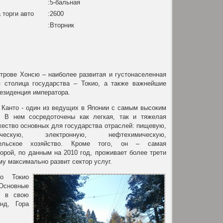
:5-бальная
 торги авто
:2600
:Вторник
трове Хонсю – наиболее развитая и густонаселенная
я столица государства – Токио, а также важнейшие
езиденция императора.
н Канто - один из ведущих в Японии с самым высоким
. В нем сосредоточены как легкая, так и тяжелая
ство основных для государства отраслей: пищевую,
ическую, электронную, нефтехимическую,
ельское хозяйство. Кроме того, он – самая
торой, по данным на 2010 год, проживает более трети
му максимально развит сектор услуг.
го Токио
 Основные
в в свою
нд, Гора