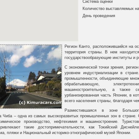
Система оценки
Количество выставляемых на
День проведения
Регион Канто, расположившийся на ос
территория страны. В нем находитс
государствообразующие институты и р
С экономической точки зрения, регио
уровнем индустриализации в стране
промышленности, объединяющие множе
обрабатывающую, электротехн
машиностроительную, а также с
урбанизированная часть Японии, в ко
всего населения страны, благодаря че
Разместившаяся в зоне Большо
а Чиба – одна из самых высокоразвитых промышленных зон в стране.
химическое производство, нефтехимия и машиностроение. Туристо
ривлекают такие достопримечательности, как Токийский Диснейле
ма, пляжи и Национальный историко-этнографический музей Японии.