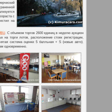
мерческий
траненной
лизуется
озраста с
местил на
UBU
. С объемом торгов 2600 единиц в неделю аукцион
 на торги лотов, расположение стоек регистрации,
ятая система оценки 5 балльная + S (новые авто).
нам одновременно.