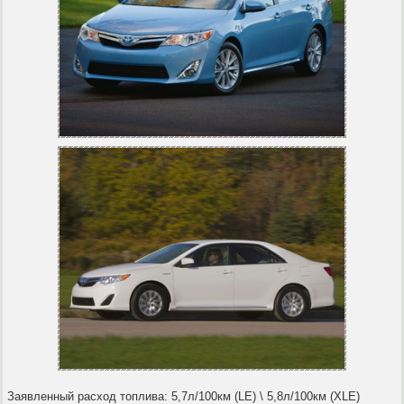
Заявленный расход топлива: 5,7л/100км (LE) \ 5,8л/100км (XLE)