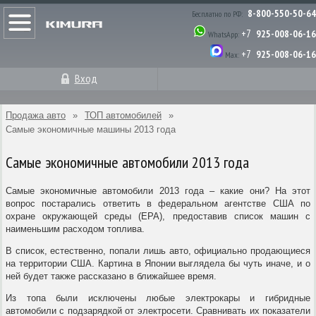
8-800-550-50-64
Бесплатно по РФ:
+7
925-008-06-16
WhatsApp:
+7
925-008-06-16
Max:
Вход
Продажа авто
»
ТОП автомобилей
»
Самые экономичные машины 2013 года
Самые экономичные автомобили 2013 года
Самые экономичные автомобили 2013 года – какие они? На этот
вопрос постарались ответить в федеральном агентстве США по
охране окружающей среды (EPA), предоставив список машин с
наименьшим расходом топлива.
В список, естественно, попали лишь авто, официально продающиеся
на территории США. Картина в Японии выглядела бы чуть иначе, и о
ней будет также рассказано в ближайшее время.
Из топа были исключены любые электрокары и гибридные
автомобили с подзарядкой от электросети. Сравнивать их показатели