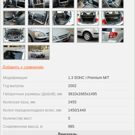
Добавить к сравнению
Модификация
1.3 SOHC i Premium M/T
Год выпуска
2002
Габаритные размеры (ДхШхВ), мм
3810x1665x1495
Колесная база, мм
2455
Колея передних/задних колес, мм
1450/1440
Количество мест
5
Снаряженная масса, кг
985
Двигатель