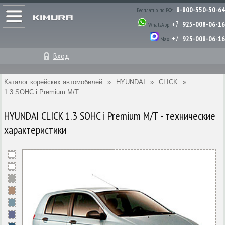
8-800-550-50-64
Бесплатно по РФ:
+7
925-008-06-16
WhatsApp:
+7
925-008-06-16
Max:
Вход
Каталог корейских автомобилей
»
HYUNDAI
»
CLICK
»
1.3 SOHC i Premium M/T
HYUNDAI CLICK 1.3 SOHC i Premium M/T - технические
характеристики