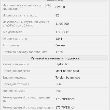
Максимальная мощность, л.с. (кВт)
82/5500
при об./мин.
Мощность двигателя, л.с.
82
Максимальный крутящий момент,
11.9/3200
кг*м(Н*м) при об./мин.
Тип двигателя
1.3 SOHC
Объем двигателя
1341
Тип топлива
бензин
Норма по расходу топлива, км/л
17.60
Рулевой механизм и подвеска
Рулевой механизм
Hydraulic
Передняя подвеска
MacPherson strut
Задняя подвеска
Torsion beam axle
Передние тормоза
Disk
Задние тормоза
Disk
Рекомендуемый размер передних
175/70/13inch
шин
Рекомендуемый размер задних шин
175/70/13inch