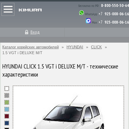
8-800-550-50-64
Бесплатно по РФ:
+7
925-008-06-16
WhatsApp:
+7
925-008-06-16
Max:
Вход
Каталог корейских автомобилей
»
HYUNDAI
»
CLICK
»
1.5 VGT i DELUXE M/T
HYUNDAI CLICK 1.5 VGT i DELUXE M/T - технические
характеристики