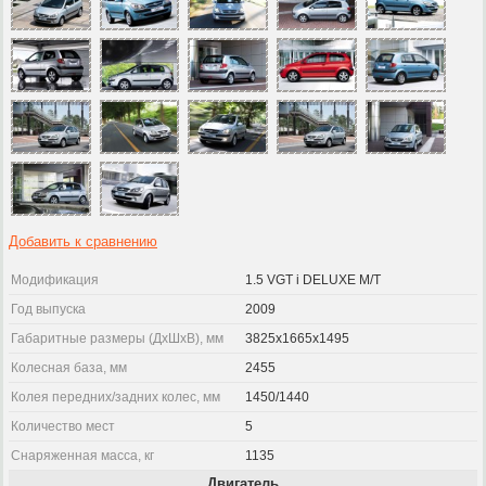
Добавить к сравнению
Модификация
1.5 VGT i DELUXE M/T
Год выпуска
2009
Габаритные размеры (ДхШхВ), мм
3825x1665x1495
Колесная база, мм
2455
Колея передних/задних колес, мм
1450/1440
Количество мест
5
Снаряженная масса, кг
1135
Двигатель