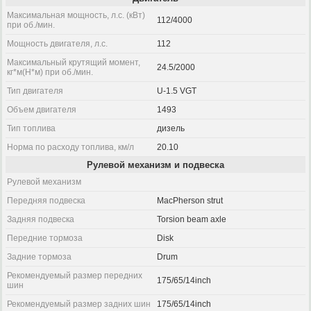
Максимальная мощность, л.с. (кВт)
112/4000
при об./мин.
Мощность двигателя, л.с.
112
Максимальный крутящий момент,
24.5/2000
кг*м(Н*м) при об./мин.
Тип двигателя
U-1.5 VGT
Объем двигателя
1493
Тип топлива
дизель
Норма по расходу топлива, км/л
20.10
Рулевой механизм и подвеска
Рулевой механизм
Передняя подвеска
MacPherson strut
Задняя подвеска
Torsion beam axle
Передние тормоза
Disk
Задние тормоза
Drum
Рекомендуемый размер передних
175/65/14inch
шин
Рекомендуемый размер задних шин
175/65/14inch