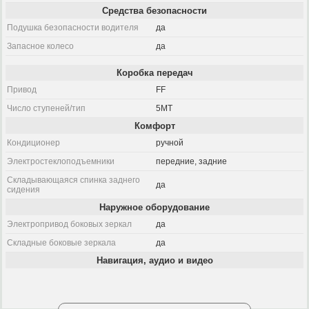
Средства безопасности
Подушка безопасности водителя
да
Запасное колесо
да
Коробка передач
Привод
FF
Число ступеней/тип
5MT
Комфорт
Кондиционер
ручной
Электростеклоподъемники
передние, задние
Складывающаяся спинка заднего
да
сидения
Наружное оборудование
Электропривод боковых зеркал
да
Складные боковые зеркала
да
Навигация, аудио и видео