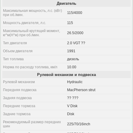
Двигатель
Максимальная мощность, л.с. (кВт)
115/4000
при об./мин.
Мощность двигателя, л.с.
115
Максимальный крутящий момент,
26.5/2000
кг*м(Н*м) при об./мин.
Тип двигателя
2.0 VGT ??
Объем двигателя
1991
Тип топлива
дизель
Норма по расходу топлива, км/л
10.00
Рулевой механизм и подвеска
Рулевой механизм
Hydraulic
Передняя подвеска
MacPherson strut
Задняя подвеска
?? ???
Передние тормоза
V Disk
Задние тормоза
Disk
Рекомендуемый размер передних
225/70/16inch
шин