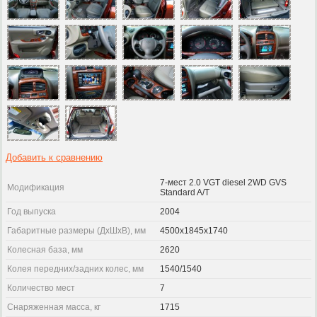
Добавить к сравнению
7-мест 2.0 VGT diesel 2WD GVS
Модификация
Standard A/T
Год выпуска
2004
Габаритные размеры (ДхШхВ), мм
4500x1845x1740
Колесная база, мм
2620
Колея передних/задних колес, мм
1540/1540
Количество мест
7
Снаряженная масса, кг
1715