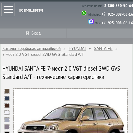
8-800-550-50-64
Бесплатно по РФ:
+7
925-008-06-16
WhatsApp:
+7
925-008-06-16
Max:
Вход
Каталог корейских автомобилей
»
HYUNDAI
»
SANTA FE
»
7-мест 2.0 VGT diesel 2WD GVS Standard A/T
HYUNDAI SANTA FE 7-мест 2.0 VGT diesel 2WD GVS
Standard A/T - технические характеристики