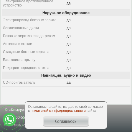
Электронное противоугонное
да
устройство
Наружное оборудование
Электропривод боковых зеркал
да
Легкосплавные диски
да
Боковые зеркала с подогревом
да
Антенна в стекле
да
Складные боковые зеркала
да
Багажник на крышу
да
Подогрев переднего стекла
да
Навигация, аудио и видео
CD-проигрыватель
да
Оставаясь на сайте, вы даёте своё согласие
© «Кимура», 2003-2026
с
политикой конфиденциальности
сайта.
8-800-550-50-64
office@kimuracars.com
Соглашаюсь
Политика конфиденциальности