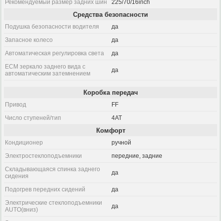
Рекомендуемый размер задних шин
225/70/16inch
Средства безопасности
Подушка безопасности водителя
да
Запасное колесо
да
Автоматическая регулировка света
да
ECM зеркало заднего вида с
да
автоматическим затемнением
Коробка передач
Привод
FF
Число ступеней/тип
4AT
Комфорт
Кондиционер
ручной
Электростеклоподъемники
передние, задние
Складывающаяся спинка заднего
да
сидения
Подогрев передних сидений
да
Электрические стеклоподъемники
да
AUTO(вниз)