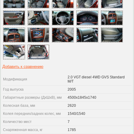
Добавить к сравнению
2.0 VGT diesel 4WD GVS Standard
Модификация
M/T
Год выпуска
2005
Габаритные размеры (ДхШхВ), мм
4500x1845x1740
Колесная база, мм
2620
Колея передних/задних колес, мм
1540/1540
Количество мест
7
Снаряженная масса, кг
1785