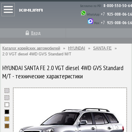
8-800-550-50-64
Бесплатно по РФ:
+7
925-008-06-16
WhatsApp:
+7
925-008-06-16
Max:
Вход
Каталог корейских автомобилей
»
HYUNDAI
»
SANTA FE
»
2.0 VGT diesel 4WD GVS Standard M/T
HYUNDAI SANTA FE 2.0 VGT diesel 4WD GVS Standard
M/T - технические характеристики