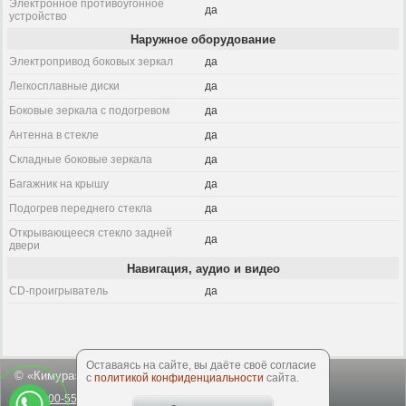
Электронное противоугонное
да
устройство
Наружное оборудование
Электропривод боковых зеркал
да
Легкосплавные диски
да
Боковые зеркала с подогревом
да
Антенна в стекле
да
Складные боковые зеркала
да
Багажник на крышу
да
Подогрев переднего стекла
да
Открывающееся стекло задней
да
двери
Навигация, аудио и видео
CD-проигрыватель
да
Оставаясь на сайте, вы даёте своё согласие
© «Кимура», 2003-2026
с
политикой конфиденциальности
сайта.
8-800-550-50-64
office@kimuracars.com