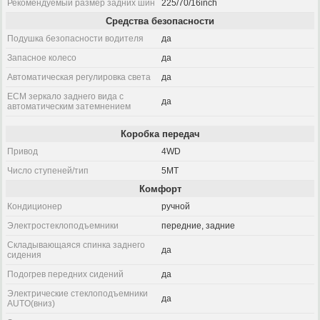
Рекомендуемый размер задних шин
225/70/16inch
Средства безопасности
Подушка безопасности водителя
да
Запасное колесо
да
Автоматическая регулировка света
да
ECM зеркало заднего вида с
да
автоматическим затемнением
Коробка передач
Привод
4WD
Число ступеней/тип
5MT
Комфорт
Кондиционер
ручной
Электростеклоподъемники
передние, задние
Складывающаяся спинка заднего
да
сидения
Подогрев передних сидений
да
Электрические стеклоподъемники
да
AUTO(вниз)