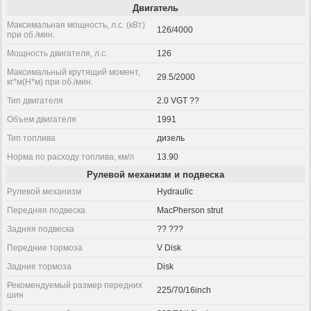
Двигатель
Максимальная мощность, л.с. (кВт)
126/4000
при об./мин.
Мощность двигателя, л.с.
126
Максимальный крутящий момент,
29.5/2000
кг*м(Н*м) при об./мин.
Тип двигателя
2.0 VGT ??
Объем двигателя
1991
Тип топлива
дизель
Норма по расходу топлива, км/л
13.90
Рулевой механизм и подвеска
Рулевой механизм
Hydraulic
Передняя подвеска
MacPherson strut
Задняя подвеска
?? ???
Передние тормоза
V Disk
Задние тормоза
Disk
Рекомендуемый размер передних
225/70/16inch
шин