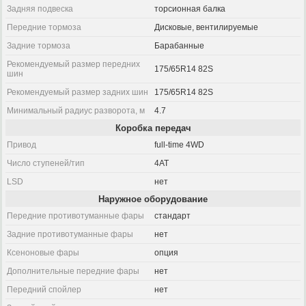
Задняя подвеска
торсионная балка
Передние тормоза
Дисковые, вентилируемые
Задние тормоза
Барабанные
Рекомендуемый размер передних
175/65R14 82S
шин
Рекомендуемый размер задних шин
175/65R14 82S
Минимальный радиус разворота, м
4.7
Коробка передач
Привод
full-time 4WD
Число ступеней/тип
4AT
LSD
нет
Наружное оборудование
Передние противотуманные фары
стандарт
Задние противотуманные фары
нет
Ксеноновые фары
опция
Дополнительные передние фары
нет
Передний спойлер
нет