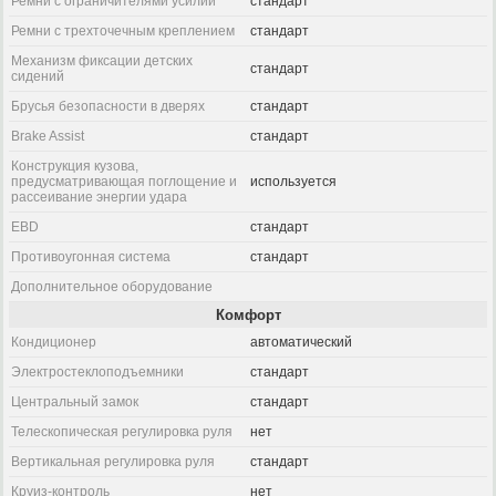
Ремни с ограничителями усилий
стандарт
Ремни с трехточечным креплением
стандарт
Механизм фиксации детских
стандарт
сидений
Брусья безопасности в дверях
стандарт
Brake Assist
стандарт
Конструкция кузова,
предусматривающая поглощение и
используется
рассеивание энергии удара
EBD
стандарт
Противоугонная система
стандарт
Дополнительное оборудование
Комфорт
Кондиционер
автоматический
Электростеклоподъемники
стандарт
Центральный замок
стандарт
Телескопическая регулировка руля
нет
Вертикальная регулировка руля
стандарт
Круиз-контроль
нет