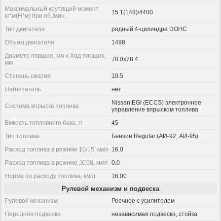
Максимальный крутящий момент,
15.1(148)/4400
кг*м(Н*м) при об./мин.
Тип двигателя
рядный 4-цилиндра DOHC
Объем двигателя
1498
Диаметр поршня, мм x Ход поршня,
78.0x78.4
мм
Степень сжатия
10.5
Нагнетатель
нет
Nissan EGI (ECCS) электронное
Система впрыска топлива
управление впрыском топлива
Емкость топливного бака, л
45
Тип топлива
Бензин Regular (АИ-92, АИ-95)
Расход топлива в режиме 10/15, км/л
16.0
Расход топлива в режиме JC08, км/л
0.0
Норма по расходу топлива, км/л
16.00
Рулевой механизм и подвеска
Рулевой механизм
Реечное с усилителем
Передняя подвеска
независимая подвеска, стойка