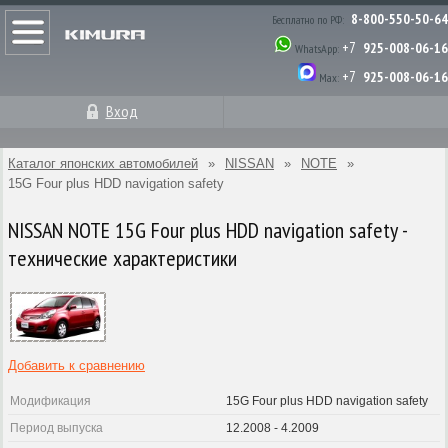
8-800-550-50-64
Бесплатно по РФ:
+7
925-008-06-16
WhatsApp:
+7
925-008-06-16
Max:
Вход
Каталог японских автомобилей
»
NISSAN
»
NOTE
»
15G Four plus HDD navigation safety
NISSAN NOTE 15G Four plus HDD navigation safety -
технические характеристики
Добавить к сравнению
Модификация
15G Four plus HDD navigation safety
Период выпуска
12.2008 - 4.2009