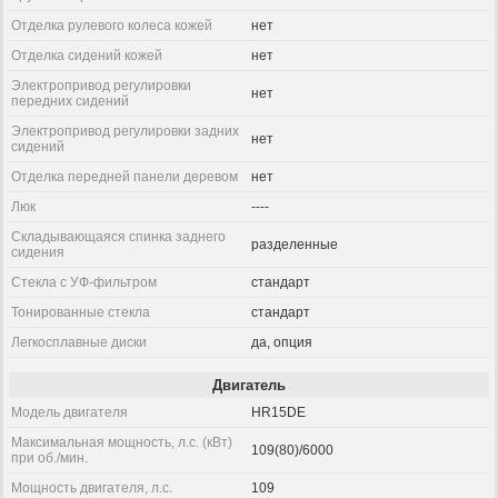
Отделка рулевого колеса кожей
нет
Отделка сидений кожей
нет
Электропривод регулировки
нет
передних сидений
Электропривод регулировки задних
нет
сидений
Отделка передней панели деревом
нет
Люк
----
Складывающаяся спинка заднего
разделенные
сидения
Стекла с УФ-фильтром
стандарт
Тонированные стекла
стандарт
Легкосплавные диски
да, опция
Двигатель
Модель двигателя
HR15DE
Максимальная мощность, л.с. (кВт)
109(80)/6000
при об./мин.
Мощность двигателя, л.с.
109