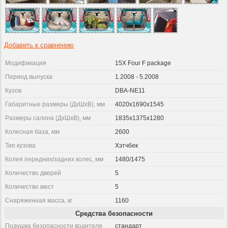
Добавить к сравнению
Модификация
15X Four F package
Период выпуска
1.2008 - 5.2008
Кузов
DBA-NE11
Габаритные размеры (ДхШхВ), мм
4020x1690x1545
Размеры салона (ДхШхВ), мм
1835x1375x1280
Колесная база, мм
2600
Тип кузова
Хэтчбек
Колея передних/задних колес, мм
1480/1475
Количество дверей
5
Количество мест
5
Снаряженная масса, кг
1160
Средства безопасности
Подушка безопасности водителя
стандарт