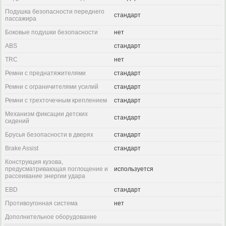
Подушка безопасности переднего
стандарт
пассажира
Боковые подушки безопасности
нет
ABS
стандарт
TRC
нет
Ремни с преднатяжителями
стандарт
Ремни с ограничителями усилий
стандарт
Ремни с трехточечным креплением
стандарт
Механизм фиксации детских
стандарт
сидений
Брусья безопасности в дверях
стандарт
Brake Assist
стандарт
Конструкция кузова,
предусматривающая поглощение и
используется
рассеивание энергии удара
EBD
стандарт
Противоугонная система
нет
Дополнительное оборудование