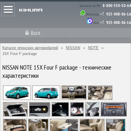
8-800-550-50-64
Бесплатно по РФ:
+7
925-008-06-16
WhatsApp:
+7
925-008-06-16
Max:
Вход
Каталог японских автомобилей
»
NISSAN
»
NOTE
»
15X Four F package
NISSAN NOTE 15X Four F package - технические
характеристики