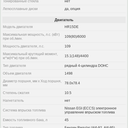
Тонированные стекла
нет
Легкосплавные диски
да, опция
Двигатель
Модель двигателя
HR15DE
Максимальная мощность, л.с. (кВт)
109(80)/6000
при об./мин.
Мощность двигателя, л.с.
109
Максимальный крутящий момент,
15.1(148)/4400
кг*м(Н*м) при об./мин.
Тип двигателя
рядный 4-цилиндра DOHC
Объем двигателя
1498
Диаметр поршня, мм x Ход поршня,
78.0x78.4
мм
Степень сжатия
10.5
Нагнетатель
нет
Nissan EGI (ECCS) электронное
Система впрыска топлива
управление впрыском топлива
Емкость топливного бака, л
45
Тип топлива
Бензин Regular (АИ-92, АИ-95)