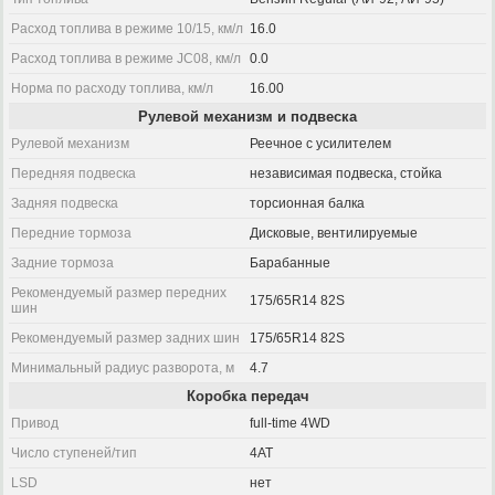
Расход топлива в режиме 10/15, км/л
16.0
Расход топлива в режиме JC08, км/л
0.0
Норма по расходу топлива, км/л
16.00
Рулевой механизм и подвеска
Рулевой механизм
Реечное с усилителем
Передняя подвеска
независимая подвеска, стойка
Задняя подвеска
торсионная балка
Передние тормоза
Дисковые, вентилируемые
Задние тормоза
Барабанные
Рекомендуемый размер передних
175/65R14 82S
шин
Рекомендуемый размер задних шин
175/65R14 82S
Минимальный радиус разворота, м
4.7
Коробка передач
Привод
full-time 4WD
Число ступеней/тип
4AT
LSD
нет