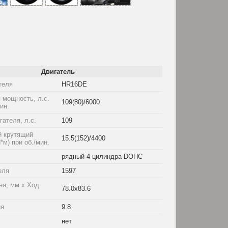
Двигатель
теля
HR16DE
 мощность, л.с.
109(80)/6000
мин.
ателя, л.с.
109
 крутящий
15.5(152)/4400
*м) при об./мин.
рядный 4-цилиндра DOHC
еля
1597
ня, мм x Ход
78.0x83.6
ия
9.8
нет