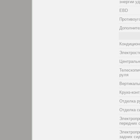
энергии у
EBD
Противоуг
Дополните
Кондицион
Электрост
Центральн
Телескопи
руля
Вертикаль
Круиз-кон
Отделка р
Отделка с
Электропр
передних 
Электропр
задних си