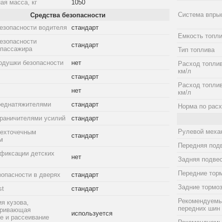
ая масса, кг
1050
Система впры
Средства безопасности
езопасности водителя
стандарт
Емкость топли
езопасности
стандарт
 пассажира
Тип топлива
одушки безопасности
нет
Расход топлив
км/л
стандарт
Расход топлив
нет
км/л
реднатяжителями
стандарт
Норма по расх
граничителями усилий
стандарт
Рулевой меха
рехточечным
стандарт
м
Передняя под
фиксации детских
нет
Задняя подве
Передние тор
зопасности в дверях
стандарт
Задние тормо
st
стандарт
Рекомендуемы
я кузова,
передних шин
тривающая
используется
е и рассеивание