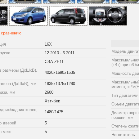
к сравнению
ция
16X
Модель двига
пуска
12.2010 - 6.2011
Максимальная
CBA-ZE11
(кВт) при об./
е размеры (ДхШхВ),
4020x1690x1535
Мощность двиг
Максимальный
алона (ДхШхВ), мм
1835x1375x1280
момент, кг*м(Н
база, мм
2600
Тип двигателя
Хэтчбек
Объем двигат
едних/задних колес,
1480/1475
Диаметр порш
поршня, мм
о дверей
5
Степень сжат
о мест
5
Нагнетатель