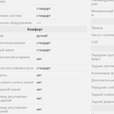
Рекомендуемы
дара
шин
стандарт
Минимальный 
м
онная система
стандарт
льное оборудование
----
Привод
Комфорт
Число ступене
ер
ручной
LSD
еклоподъемники
стандарт
ый замок
стандарт
Передние про
ческая регулировка
нет
фары
Задние проти
ная регулировка руля
стандарт
Ксеноновые ф
троль
нет
Дополнительн
улевого колеса кожей
нет
Передний спо
идений кожей
нет
Задний спойл
ивод регулировки
нет
сидений
Задний дворн
ивод регулировки
нет
дений