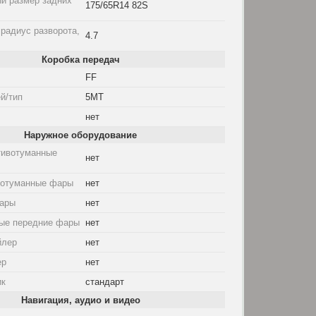
й размер задних
175/65R14 82S
радиус разворота,
4.7
Коробка передач
FF
й/тип
5MT
нет
Наружное оборудование
тивотуманные
нет
вотуманные фары
нет
ары
нет
ые передние фары
нет
йлер
нет
ер
нет
ик
стандарт
Навигация, аудио и видео