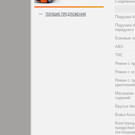
Снаряженн
ТЕКУЩИЕ ПРЕДЛОЖЕНИЯ
Подушка б
Подушка б
переднего
Боковые п
ABS
TRC
Ремни с п
Ремни с о
Ремни с т
крепление
Механизм 
сидений
Брусья бе
Brake Assi
Конструкци
предусма
поглощени