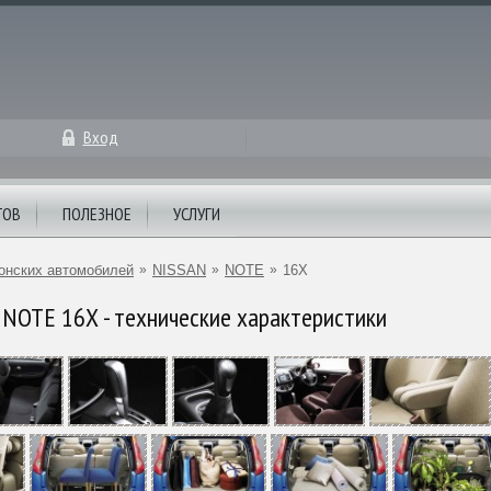
Вход
ТОВ
ПОЛЕЗНОЕ
УСЛУГИ
онских автомобилей
»
NISSAN
»
NOTE
»
16X
NOTE 16X - технические характеристики