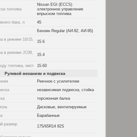
Nissan EGI (ECCS)
ска топлива
электронное управление
впрыском топлива
вного бака, л
45
Бензин Regular (АИ-92, АИ-95)
а в режиме 10/15,
15.6
а в режиме JC08,
15.4
оду топлива, км/л
15.60
Рулевой механизм и подвеска
низм
Реечное с усилителем
веска
независимая подвеска, стойка
ска
торсионная балка
моза
Дисковые, вентилируемые
за
Барабанные
й размер
175/65R14 82S