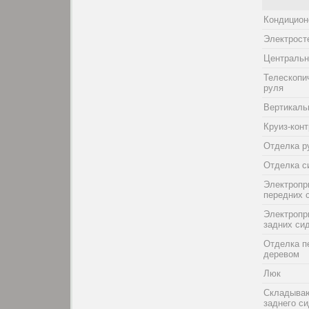
Кондицион
Электрост
Центральн
Телескопи
руля
Вертикаль
Круиз-кон
Отделка р
Отделка с
Электропр
передних 
Электропр
задних си
Отделка п
деревом
Люк
Складыва
заднего с