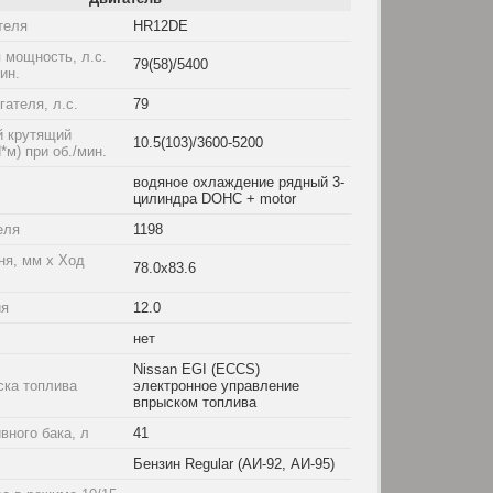
теля
HR12DE
 мощность, л.с.
79(58)/5400
мин.
ателя, л.с.
79
 крутящий
10.5(103)/3600-5200
*м) при об./мин.
водяное охлаждение рядный 3-
цилиндра DOHC + motor
еля
1198
ня, мм x Ход
78.0x83.6
ия
12.0
нет
Nissan EGI (ECCS)
ска топлива
электронное управление
впрыском топлива
вного бака, л
41
Бензин Regular (АИ-92, АИ-95)