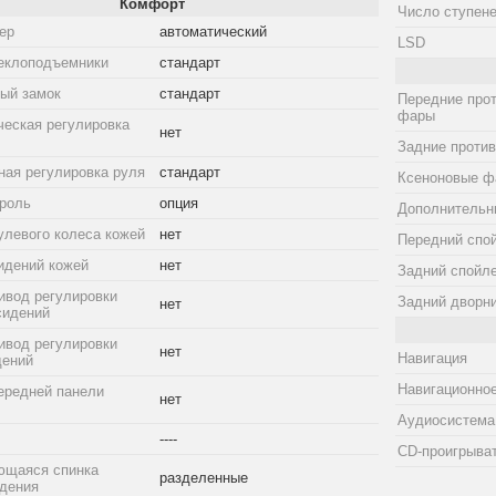
Комфорт
Число ступене
ер
автоматический
LSD
еклоподъемники
стандарт
ый замок
стандарт
Передние про
фары
ческая регулировка
нет
Задние проти
ная регулировка руля
стандарт
Ксеноновые ф
троль
опция
Дополнительн
улевого колеса кожей
нет
Передний спо
идений кожей
нет
Задний спойл
ивод регулировки
Задний дворн
нет
сидений
ивод регулировки
нет
Навигация
дений
Навигационное
ередней панели
нет
Аудиосистема
----
CD-проигрыва
ющаяся спинка
разделенные
идения