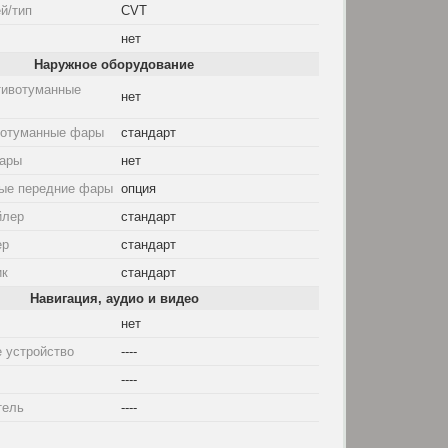
й/тип
CVT
нет
Наружное оборудование
тивотуманные
нет
вотуманные фары
стандарт
ары
нет
ые передние фары
опция
йлер
стандарт
ер
стандарт
ик
стандарт
Навигация, аудио и видео
нет
 устройство
----
----
тель
----