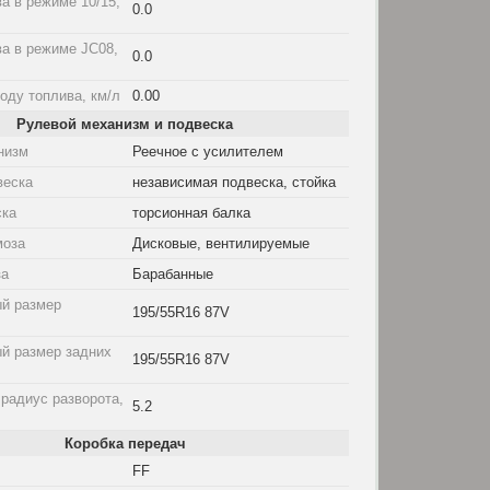
а в режиме 10/15,
0.0
а в режиме JC08,
0.0
оду топлива, км/л
0.00
Рулевой механизм и подвеска
низм
Реечное с усилителем
веска
независимая подвеска, стойка
ска
торсионная балка
моза
Дисковые, вентилируемые
за
Барабанные
й размер
195/55R16 87V
й размер задних
195/55R16 87V
радиус разворота,
5.2
Коробка передач
FF