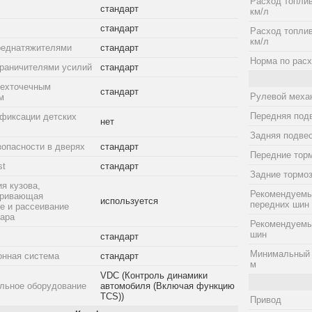
Расход топлив
стандарт
км/л
стандарт
Расход топлив
км/л
реднатяжителями
стандарт
Норма по расх
граничителями усилий
стандарт
рехточечным
стандарт
Рулевой меха
м
Передняя под
фиксации детских
нет
Задняя подве
зопасности в дверях
стандарт
Передние тор
st
стандарт
Задние тормо
я кузова,
Рекомендуемы
тривающая
используется
передних шин
е и рассеивание
дара
Рекомендуемы
шин
стандарт
Минимальный 
онная система
стандарт
м
VDC (Контроль динамики
льное оборудование
автомобиля (Включая функцию
TCS))
Привод