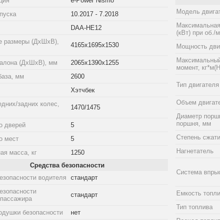
ция
e-Power Nismo
Модель двига
пуска
10.2017 - 7.2018
Максимальная
DAA-HE12
(кВт) при об./
е размеры (ДхШхВ),
4165x1695x1530
Мощность двиг
Максимальный
алона (ДхШхВ), мм
2065x1390x1255
момент, кг*м(Н
база, мм
2600
Тип двигателя
Хэтчбек
Объем двигат
едних/задних колес,
1470/1475
Диаметр порш
поршня, мм
о дверей
5
Степень сжат
о мест
5
Нагнетатель
ая масса, кг
1250
Средства безопасности
Система впры
езопасности водителя
стандарт
езопасности
Емкость топли
стандарт
 пассажира
Тип топлива
одушки безопасности
нет