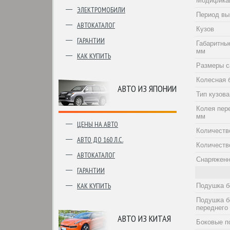
Модифика
ЭЛЕКТРОМОБИЛИ
Период вы
АВТОКАТАЛОГ
Кузов
ГАРАНТИИ
Габаритны
мм
КАК КУПИТЬ
Размеры с
Колесная 
АВТО ИЗ ЯПОНИИ
Тип кузова
Колея пер
мм
ЦЕНЫ НА АВТО
Количеств
АВТО ДО 160 Л.С.
Количеств
АВТОКАТАЛОГ
Снаряженн
ГАРАНТИИ
КАК КУПИТЬ
Подушка б
Подушка б
переднего
АВТО ИЗ КИТАЯ
Боковые п