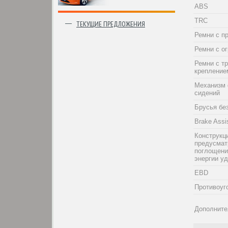
ABS
TRC
ТЕКУЩИЕ ПРЕДЛОЖЕНИЯ
Ремни с п
Ремни с о
Ремни с т
крепление
Механизм 
сидений
Брусья бе
Brake Assi
Конструкци
предусма
поглощени
энергии у
EBD
Противоуг
Дополните