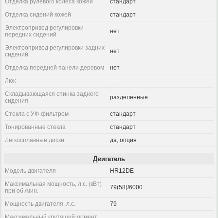
Отделка рулевого колеса кожей
стандарт
Отделка сидений кожей
стандарт
Электропривод регулировки
нет
передних сидений
Электропривод регулировки задних
нет
сидений
Отделка передней панели деревом
нет
Люк
----
Складывающаяся спинка заднего
разделенные
сидения
Стекла с УФ-фильтром
стандарт
Тонированные стекла
стандарт
Легкосплавные диски
да, опция
Двигатель
Модель двигателя
HR12DE
Максимальная мощность, л.с. (кВт)
79(58)/6000
при об./мин.
Мощность двигателя, л.с.
79
Максимальный крутящий момент,