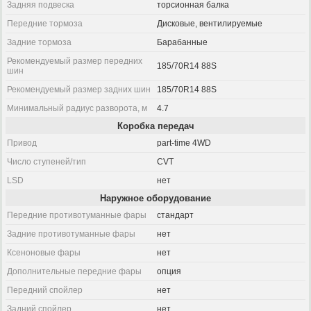
Задняя подвеска
торсионная балка
Передние тормоза
Дисковые, вентилируемые
Задние тормоза
Барабанные
Рекомендуемый размер передних
185/70R14 88S
шин
Рекомендуемый размер задних шин
185/70R14 88S
Минимальный радиус разворота, м
4.7
Коробка передач
Привод
part-time 4WD
Число ступеней/тип
CVT
LSD
нет
Наружное оборудование
Передние противотуманные фары
стандарт
Задние противотуманные фары
нет
Ксеноновые фары
нет
Дополнительные передние фары
опция
Передний спойлер
нет
Задний спойлер
нет