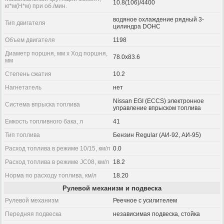
10.8(106)/4400
кг*м(Н*м) при об./мин.
водяное охлаждение рядный 3-
Тип двигателя
цилиндра DOHC
Объем двигателя
1198
Диаметр поршня, мм x Ход поршня,
78.0x83.6
мм
Степень сжатия
10.2
Нагнетатель
нет
Nissan EGI (ECCS) электронное
Система впрыска топлива
управление впрыском топлива
Емкость топливного бака, л
41
Тип топлива
Бензин Regular (АИ-92, АИ-95)
Расход топлива в режиме 10/15, км/л
0.0
Расход топлива в режиме JC08, км/л
18.2
Норма по расходу топлива, км/л
18.20
Рулевой механизм и подвеска
Рулевой механизм
Реечное с усилителем
Передняя подвеска
независимая подвеска, стойка