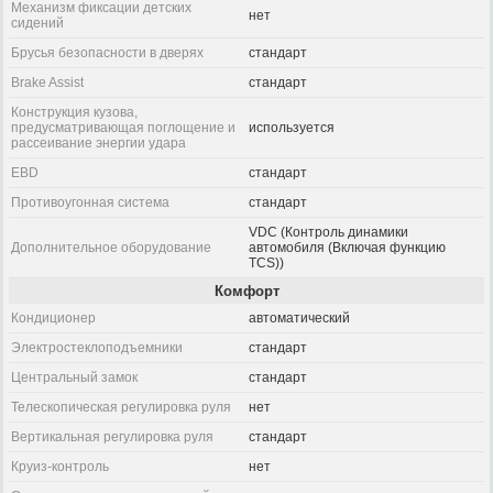
Механизм фиксации детских
нет
сидений
Брусья безопасности в дверях
стандарт
Brake Assist
стандарт
Конструкция кузова,
предусматривающая поглощение и
используется
рассеивание энергии удара
EBD
стандарт
Противоугонная система
стандарт
VDC (Контроль динамики
Дополнительное оборудование
автомобиля (Включая функцию
TCS))
Комфорт
Кондиционер
автоматический
Электростеклоподъемники
стандарт
Центральный замок
стандарт
Телескопическая регулировка руля
нет
Вертикальная регулировка руля
стандарт
Круиз-контроль
нет