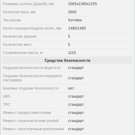
Размеры салона (ДхШхВ), мм
2065x1390x1255
Колесная база, мм
2600
Тип кузова
Хэтчбек
Колея передних/задних колес, мм
1480/1485
Количество дверей
5
Количество мест
5
Снаряженная масса, кг
1110
Средства безопасности
Подушка безопасности водителя
стандарт
Подушка безопасности переднего
стандарт
пассажира
Боковые подушки безопасности
нет
ABS
стандарт
TRC
стандарт
Ремни с преднатяжителями
стандарт
Ремни с ограничителями усилий
стандарт
Ремни с трехточечным креплением
стандарт