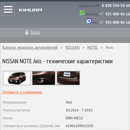
8-800-550-50-64
Бесплатно по РФ:
+7
925-008-06-16
WhatsApp:
+7
925-008-06-16
Max:
Вход
Каталог японских автомобилей
»
NISSAN
»
NOTE
»
Axis
NISSAN NOTE Axis - технические характеристики
Добавить к сравнению
Модификация
Axis
Период выпуска
10.2014 - 7.2015
Кузов
DBA-NE12
Габаритные размеры (ДхШхВ), мм
4100x1695x1535