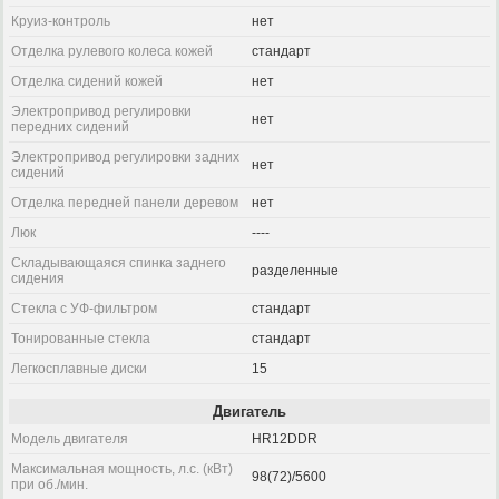
Круиз-контроль
нет
Отделка рулевого колеса кожей
стандарт
Отделка сидений кожей
нет
Электропривод регулировки
нет
передних сидений
Электропривод регулировки задних
нет
сидений
Отделка передней панели деревом
нет
Люк
----
Складывающаяся спинка заднего
разделенные
сидения
Стекла с УФ-фильтром
стандарт
Тонированные стекла
стандарт
Легкосплавные диски
15
Двигатель
Модель двигателя
HR12DDR
Максимальная мощность, л.с. (кВт)
98(72)/5600
при об./мин.