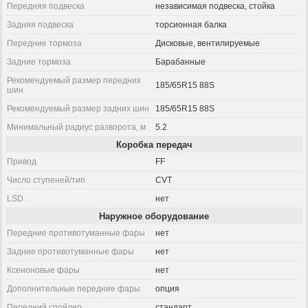
Передняя подвеска
независимая подвеска, стойка
Задняя подвеска
торсионная балка
Передние тормоза
Дисковые, вентилируемые
Задние тормоза
Барабанные
Рекомендуемый размер передних
185/65R15 88S
шин
Рекомендуемый размер задних шин
185/65R15 88S
Минимальный радиус разворота, м
5.2
Коробка передач
Привод
FF
Число ступеней/тип
CVT
LSD
нет
Наружное оборудование
Передние противотуманные фары
нет
Задние противотуманные фары
нет
Ксеноновые фары
нет
Дополнительные передние фары
опция
Передний спойлер
стандарт