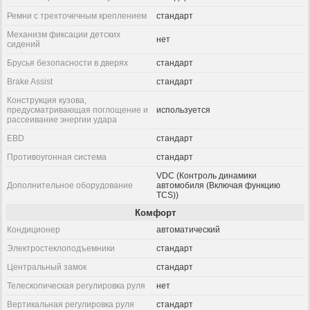
Ремни с трехточечным креплением
стандарт
Механизм фиксации детских
нет
сидений
Брусья безопасности в дверях
стандарт
Brake Assist
стандарт
Конструкция кузова,
предусматривающая поглощение и
используется
рассеивание энергии удара
EBD
стандарт
Противоугонная система
стандарт
VDC (Контроль динамики
Дополнительное оборудование
автомобиля (Включая функцию
TCS))
Комфорт
Кондиционер
автоматический
Электростеклоподъемники
стандарт
Центральный замок
стандарт
Телескопическая регулировка руля
нет
Вертикальная регулировка руля
стандарт