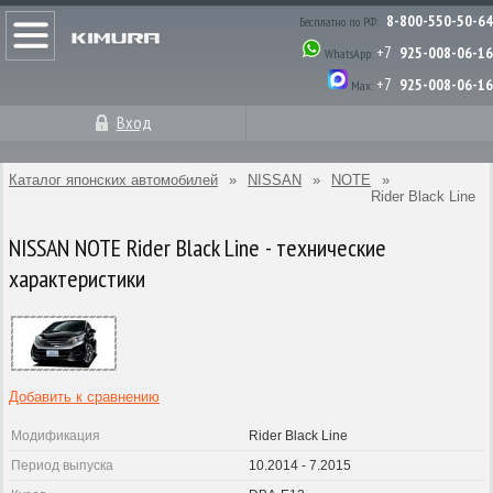
8-800-550-50-64
Бесплатно по РФ:
+7
925-008-06-16
WhatsApp:
+7
925-008-06-16
Max:
Вход
Каталог японских автомобилей
»
NISSAN
»
NOTE
»
Rider Black Line
NISSAN NOTE Rider Black Line - технические
характеристики
Добавить к сравнению
Модификация
Rider Black Line
Период выпуска
10.2014 - 7.2015