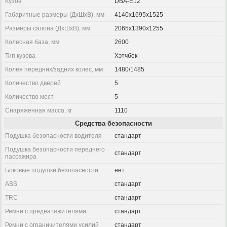
Кузов
DBA-E12
Габаритные размеры (ДхШхВ), мм
4140x1695x1525
Размеры салона (ДхШхВ), мм
2065x1390x1255
Колесная база, мм
2600
Тип кузова
Хэтчбек
Колея передних/задних колес, мм
1480/1485
Количество дверей
5
Количество мест
5
Снаряженная масса, кг
1110
Средства безопасности
Подушка безопасности водителя
стандарт
Подушка безопасности переднего
стандарт
пассажира
Боковые подушки безопасности
нет
ABS
стандарт
TRC
стандарт
Ремни с преднатяжителями
стандарт
Ремни с ограничителями усилий
стандарт