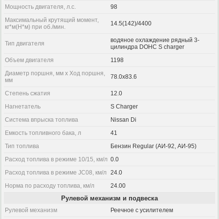
Мощность двигателя, л.с.
98
Максимальный крутящий момент,
14.5(142)/4400
кг*м(Н*м) при об./мин.
водяное охлаждение рядный 3-
Тип двигателя
цилиндра DOHC S charger
Объем двигателя
1198
Диаметр поршня, мм x Ход поршня,
78.0x83.6
мм
Степень сжатия
12.0
Нагнетатель
S Charger
Система впрыска топлива
Nissan Di
Емкость топливного бака, л
41
Тип топлива
Бензин Regular (АИ-92, АИ-95)
Расход топлива в режиме 10/15, км/л
0.0
Расход топлива в режиме JC08, км/л
24.0
Норма по расходу топлива, км/л
24.00
Рулевой механизм и подвеска
Рулевой механизм
Реечное с усилителем