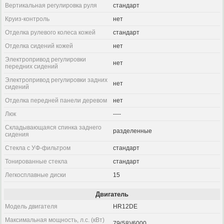
Вертикальная регулировка руля
стандарт
Круиз-контроль
нет
Отделка рулевого колеса кожей
стандарт
Отделка сидений кожей
нет
Электропривод регулировки
нет
передних сидений
Электропривод регулировки задних
нет
сидений
Отделка передней панели деревом
нет
Люк
----
Складывающаяся спинка заднего
разделенные
сидения
Стекла с УФ-фильтром
стандарт
Тонированные стекла
стандарт
Легкосплавные диски
15
Двигатель
Модель двигателя
HR12DE
Максимальная мощность, л.с. (кВт)
79(58)/6000