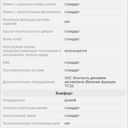
Ремни с ограничителями усилий
стандарт
Ремни с трехточечным креплением
стандарт
Механизм фиксации детских
нет
сидений
Брусья безопасности в дверях
стандарт
Brake Assist
стандарт
Конструкция кузова,
предусматривающая поглощение и
используется
рассеивание энергии удара
EBD
стандарт
Противоугонная система
стандарт
VDC (Контроль динамики
Дополнительное оборудование
автомобиля (Включая функцию
TCS))
Комфорт
Кондиционер
ручной
Электростеклоподъемники
стандарт
Центральный замок
стандарт
Телескопическая регулировка руля
нет