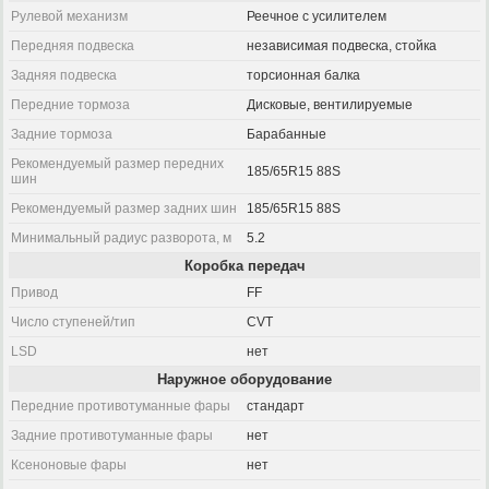
Рулевой механизм
Реечное с усилителем
Передняя подвеска
независимая подвеска, стойка
Задняя подвеска
торсионная балка
Передние тормоза
Дисковые, вентилируемые
Задние тормоза
Барабанные
Рекомендуемый размер передних
185/65R15 88S
шин
Рекомендуемый размер задних шин
185/65R15 88S
Минимальный радиус разворота, м
5.2
Коробка передач
Привод
FF
Число ступеней/тип
CVT
LSD
нет
Наружное оборудование
Передние противотуманные фары
стандарт
Задние противотуманные фары
нет
Ксеноновые фары
нет