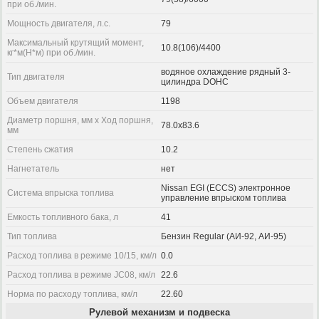
при об./мин.
Мощность двигателя, л.с.
79
Максимальный крутящий момент,
10.8(106)/4400
кг*м(Н*м) при об./мин.
водяное охлаждение рядный 3-
Тип двигателя
цилиндра DOHC
Объем двигателя
1198
Диаметр поршня, мм x Ход поршня,
78.0x83.6
мм
Степень сжатия
10.2
Нагнетатель
нет
Nissan EGI (ECCS) электронное
Система впрыска топлива
управление впрыском топлива
Емкость топливного бака, л
41
Тип топлива
Бензин Regular (АИ-92, АИ-95)
Расход топлива в режиме 10/15, км/л
0.0
Расход топлива в режиме JC08, км/л
22.6
Норма по расходу топлива, км/л
22.60
Рулевой механизм и подвеска