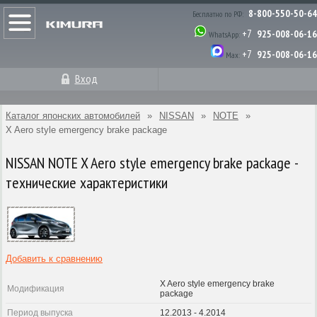
8-800-550-50-64
Бесплатно по РФ:
+7
925-008-06-16
WhatsApp:
+7
925-008-06-16
Max:
Вход
Каталог японских автомобилей
»
NISSAN
»
NOTE
»
X Aero style emergency brake package
NISSAN NOTE X Aero style emergency brake package -
технические характеристики
Добавить к сравнению
X Aero style emergency brake
Модификация
package
Период выпуска
12.2013 - 4.2014