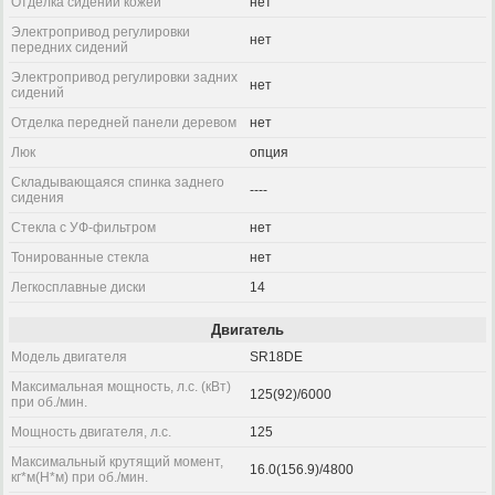
Отделка сидений кожей
нет
Электропривод регулировки
нет
передних сидений
Электропривод регулировки задних
нет
сидений
Отделка передней панели деревом
нет
Люк
опция
Складывающаяся спинка заднего
----
сидения
Стекла с УФ-фильтром
нет
Тонированные стекла
нет
Легкосплавные диски
14
Двигатель
Модель двигателя
SR18DE
Максимальная мощность, л.с. (кВт)
125(92)/6000
при об./мин.
Мощность двигателя, л.с.
125
Максимальный крутящий момент,
16.0(156.9)/4800
кг*м(Н*м) при об./мин.