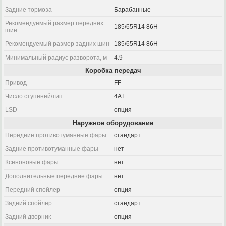
Задние тормоза
Барабанные
Рекомендуемый размер передних
185/65R14 86H
шин
Рекомендуемый размер задних шин
185/65R14 86H
Минимальный радиус разворота, м
4.9
Коробка передач
Привод
FF
Число ступеней/тип
4AT
LSD
опция
Наружное оборудование
Передние противотуманные фары
стандарт
Задние противотуманные фары
нет
Ксеноновые фары
нет
Дополнительные передние фары
нет
Передний спойлер
опция
Задний спойлер
стандарт
Задний дворник
опция