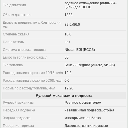
водяное охлаждение рядный 4-
Тип двигателя
цилиндра DOHC
Объем двигателя
1838
Диаметр поршня, мм x Ход поршня,
82.5x86.0
мм
Степень сжатия
10.0
Нагнетатель
нет
Система впрыска топлива
Nissan EGI (ECCS)
Емкость топливного бака, л
50
Тип топлива
Бензин Regular (АИ-92, АИ-95)
Расход топлива в режиме 10/15, км/л
12.2
Расход топлива в режиме JC08, км/л
0.0
Норма по расходу топлива, км/л
12.20
Рулевой механизм и подвеска
Рулевой механизм
Реечное с усилителем
Передняя подвеска
независимая подвеска, стойка
Задняя подвеска
многорычажная балка
Передние тормоза
Дисковые, вентилируемые