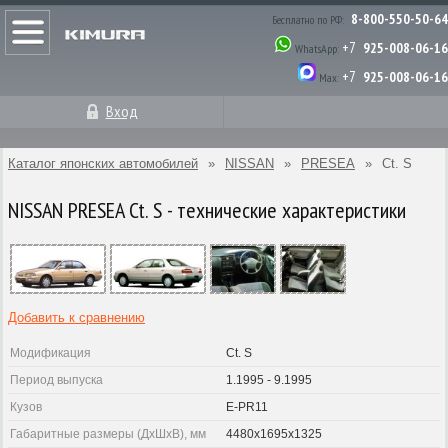
8-800-550-50-64
Бесплатно по РФ:
+7
925-008-06-16
WhatsApp:
+7
925-008-06-16
Max:
Вход
Каталог японских автомобилей
»
NISSAN
»
PRESEA
»
Ct. S
NISSAN PRESEA Ct. S - технические характеристики
Добавить к сравнению
Модификация
Ct. S
Период выпуска
1.1995 - 9.1995
Кузов
E-PR11
Габаритные размеры (ДхШхВ), мм
4480x1695x1325