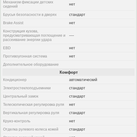
Механизм фиксации детских
нет
сидений
Брусья безопасности в дверях
стандарт
Brake Assist
нет
Конструкция кузова,
предусматривающая поглощение и
----
рассеивание энергии удара
EBD
нет
Противоугонная система
нет
Дополнительное оборудование
Комфорт
Кондиционер
автоматический
Электростеклоподъемники
стандарт
Центральный замок
стандарт
Телескопическая регулировка руля
нет
Вертикальная регулировка руля
стандарт
Круиз-контроль
нет
Отделка рулевого колеса кожей
стандарт