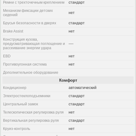
Ремни с трехточечным креплением
стандарт
Механизм фиксации детских
нет
сидений
Брусья безопасности в дверях
стандарт
Brake Assist
нет
Конструкция кузова,
предусматривающая поглощение и
----
рассеивание энергии удара
EBD
нет
Противоугонная система
нет
Дополнительное оборудование
Комфорт
Кондиционер
автоматический
Электростеклоподъемники
стандарт
Центральный замок
стандарт
Телескопическая регулировка руля
нет
Вертикальная регулировка руля
стандарт
Круиз-контроль
нет