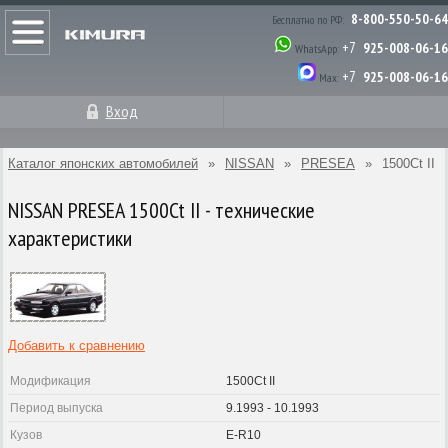
8-800-550-50-64
Бесплатно по РФ:
+7
925-008-06-16
WhatsApp:
+7
925-008-06-16
Max:
Вход
Каталог японских автомобилей
»
NISSAN
»
PRESEA
»
1500Ct II
NISSAN PRESEA 1500Ct II - технические
характеристики
Добавить к сравнению
Модификация
1500Ct II
Период выпуска
9.1993 - 10.1993
Кузов
E-R10