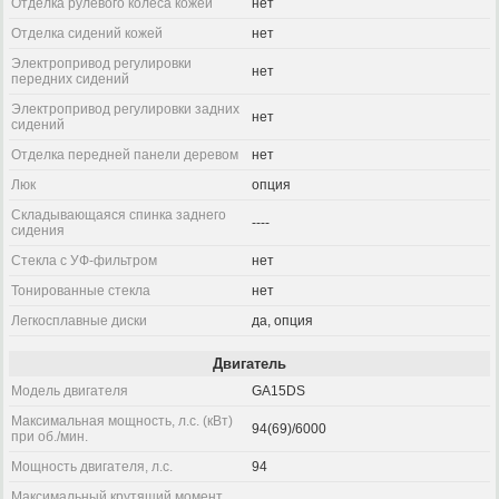
Отделка рулевого колеса кожей
нет
Отделка сидений кожей
нет
Электропривод регулировки
нет
передних сидений
Электропривод регулировки задних
нет
сидений
Отделка передней панели деревом
нет
Люк
опция
Складывающаяся спинка заднего
----
сидения
Стекла с УФ-фильтром
нет
Тонированные стекла
нет
Легкосплавные диски
да, опция
Двигатель
Модель двигателя
GA15DS
Максимальная мощность, л.с. (кВт)
94(69)/6000
при об./мин.
Мощность двигателя, л.с.
94
Максимальный крутящий момент,