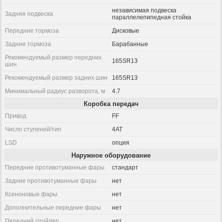
независимая подвеска
Задняя подвеска
параллелепипедная стойка
Передние тормоза
Дисковые
Задние тормоза
Барабанные
Рекомендуемый размер передних
165SR13
шин
Рекомендуемый размер задних шин
165SR13
Минимальный радиус разворота, м
4.7
Коробка передач
Привод
FF
Число ступеней/тип
4AT
LSD
опция
Наружное оборудование
Передние противотуманные фары
стандарт
Задние противотуманные фары
нет
Ксеноновые фары
нет
Дополнительные передние фары
нет
Передний спойлер
нет