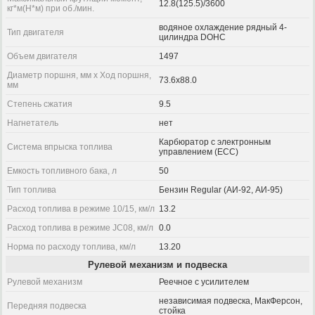
12.8(125.5)/3600
кг*м(Н*м) при об./мин.
водяное охлаждение рядный 4-
Тип двигателя
цилиндра DOHC
Объем двигателя
1497
Диаметр поршня, мм x Ход поршня,
73.6x88.0
мм
Степень сжатия
9.5
Нагнетатель
нет
Карбюратор с электронным
Система впрыска топлива
управлением (ECC)
Емкость топливного бака, л
50
Тип топлива
Бензин Regular (АИ-92, АИ-95)
Расход топлива в режиме 10/15, км/л
13.2
Расход топлива в режиме JC08, км/л
0.0
Норма по расходу топлива, км/л
13.20
Рулевой механизм и подвеска
Рулевой механизм
Реечное с усилителем
независимая подвеска, МакФерсон,
Передняя подвеска
стойка