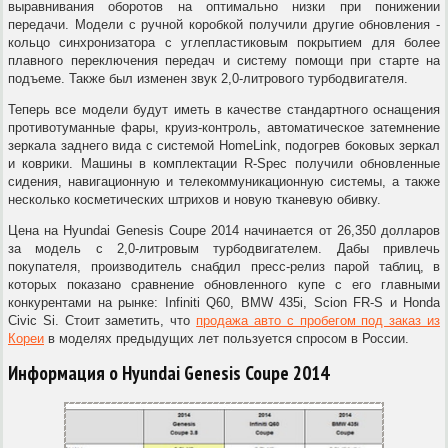
выравнивания оборотов на оптимально низки при понижении
передачи. Модели с ручной коробкой получили другие обновления -
кольцо синхронизатора с углепластиковым покрытием для более
плавного переключения передач и систему помощи при старте на
подъеме. Также был изменен звук 2,0-литрового турбодвигателя.
Теперь все модели будут иметь в качестве стандартного оснащения
противотуманные фары, круиз-контроль, автоматическое затемнение
зеркала заднего вида с системой HomeLink, подогрев боковых зеркал
и коврики. Машины в комплектации R-Spec получили обновленные
сидения, навигационную и телекоммуникационную системы, а также
несколько косметических штрихов и новую тканевую обивку.
Цена на Hyundai Genesis Coupe 2014 начинается от 26,350 долларов
за модель с 2,0-литровым турбодвигателем. Дабы привлечь
покупателя, производитель снабдил пресс-релиз парой таблиц, в
которых показано сравнение обновленного купе с его главными
конкурентами на рынке: Infiniti Q60, BMW 435i, Scion FR-S и Honda
Civic Si. Стоит заметить, что
продажа авто с пробегом под заказ из
Кореи
в моделях предыдущих лет пользуется спросом в России.
Информация о Hyundai Genesis Coupe 2014