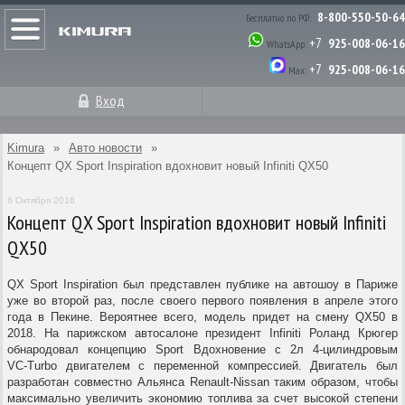
8-800-550-50-64
Бесплатно по РФ:
+7
925-008-06-16
WhatsApp:
+7
925-008-06-16
Max:
Вход
Kimura
»
Авто новости
»
Концепт QX Sport Inspiration вдохновит новый Infiniti QX50
6 Октября 2016
Концепт QX Sport Inspiration вдохновит новый Infiniti
QX50
QX Sport Inspiration был представлен публике на автошоу в Париже
уже во второй раз, после своего первого появления в апреле этого
года в Пекине. Вероятнее всего, модель придет на смену QX50 в
2018. На парижском автосалоне президент Infiniti Роланд Крюгер
обнародовал концепцию Sport Вдохновение с 2л
4-цилиндровым
VC-Turbo
двигателем с переменной компрессией. Двигатель был
разработан совместно Альянса
Renault-Nissan
таким образом, чтобы
максимально увеличить экономию топлива за счет высокой степени