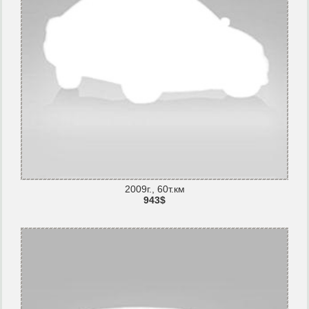
2009г., 60т.км
943$