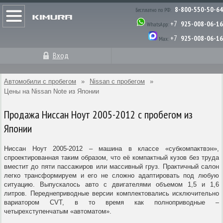
8-800-550-50-64
Бесплатно по РФ:
+7
925-008-06-16
WhatsApp:
+7
925-008-06-16
Max:
Вход
Автомобили с пробегом
»
Nissan с пробегом
»
Цены на Nissan Note из Японии
Продажа Ниссан Ноут 2005-2012 с пробегом из
Японии
Ниссан Ноут 2005-2012 – машина в классе «субкомпактвэн»,
спроектированная таким образом, что её компактный кузов без труда
вместит до пяти пассажиров или массивный груз. Практичный салон
легко трансформируем и его не сложно адаптировать под любую
ситуацию. Выпускалось авто с двигателями объемом 1,5 и 1,6
литров. Переднеприводные версии комплектовались исключительно
вариатором CVT, в то время как полноприводные –
четырехступенчатым «автоматом».