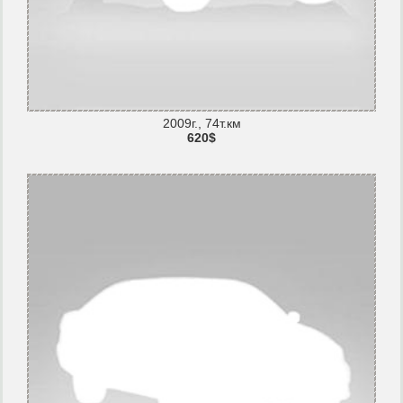
2009г., 74т.км
620$