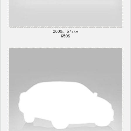
2009г., 57т.км
659$