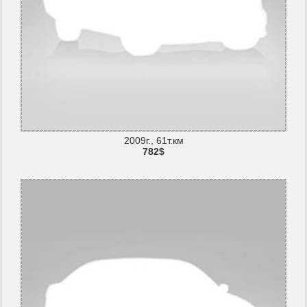
2009г., 61т.км
782$