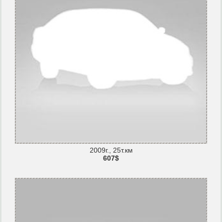
2009г., 25т.км
607$