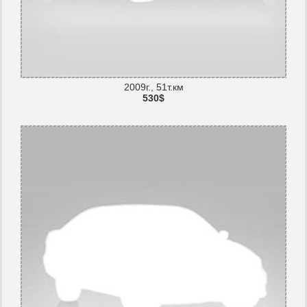
2009г., 51т.км
530$