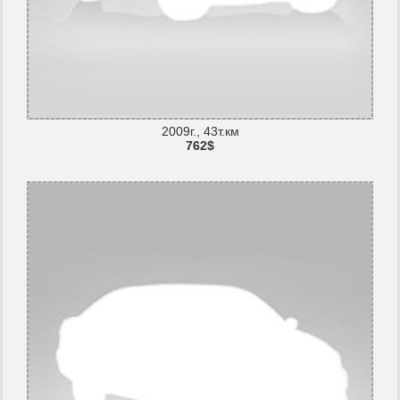
2009г., 43т.км
762$