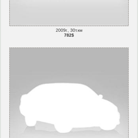
2009г., 30т.км
782$