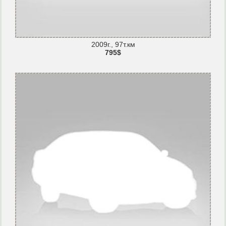
2009г., 97т.км
795$