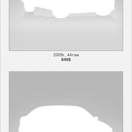
2009г., 44т.км
840$