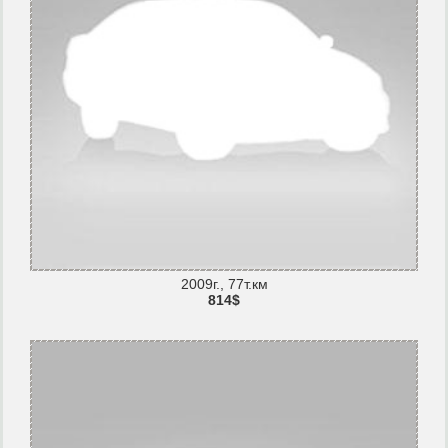
2009г., 77т.км
814$