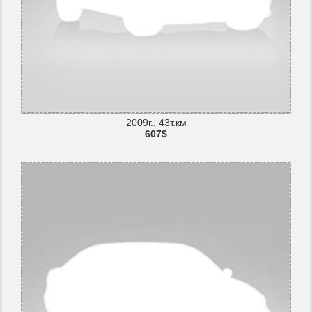
2009г., 43т.км
607$