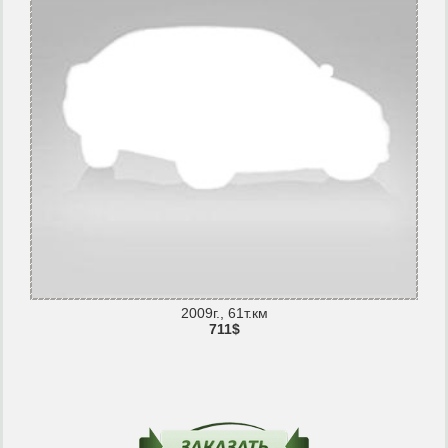
2009г., 61т.км
711$