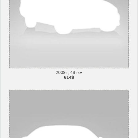
2009г., 48т.км
614$