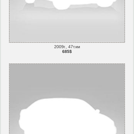
2009г., 47т.км
685$