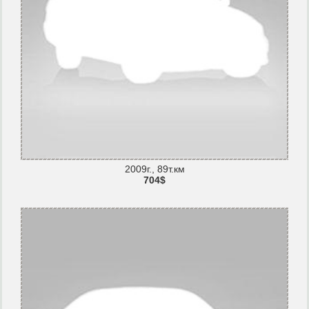
2009г., 89т.км
704$