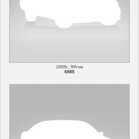
2009г., 99т.км
698$