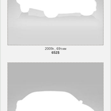
2009г., 69т.км
652$