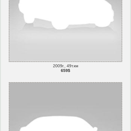
2009г., 49т.км
659$