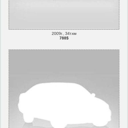
2009г., 34т.км
788$