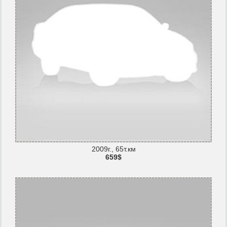
2009г., 65т.км
659$