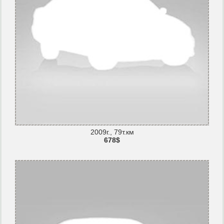
2009г., 79т.км
678$