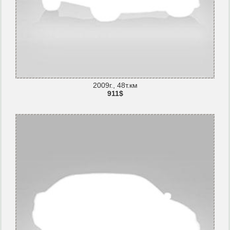
2009г., 48т.км
911$