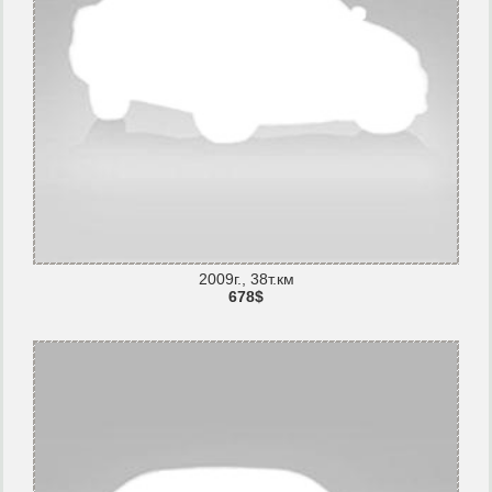
2009г., 38т.км
678$