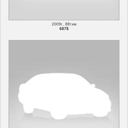
2009г., 88т.км
687$