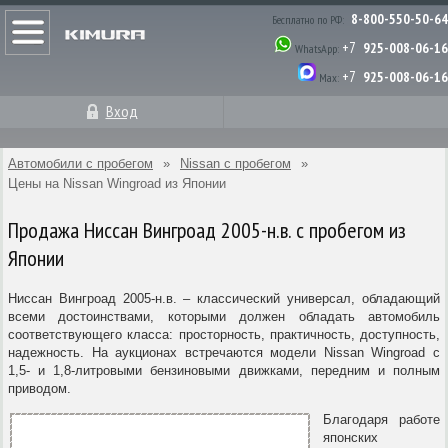
8-800-550-50-64
Бесплатно по РФ:
+7
925-008-06-16
WhatsApp:
+7
925-008-06-16
Max:
Вход
Автомобили с пробегом
»
Nissan с пробегом
»
Цены на Nissan Wingroad из Японии
Продажа Ниссан Вингроад 2005-н.в. с пробегом из
Японии
Ниссан Вингроад 2005-н.в. – классический универсал, обладающий
всеми достоинствами, которыми должен обладать автомобиль
соответствующего класса: просторность, практичность, доступность,
надежность. На аукционах встречаются модели Nissan Wingroad с
1,5- и 1,8-литровыми бензиновыми движками, передним и полным
приводом.
Благодаря работе
японских