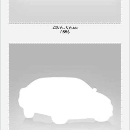
2009г., 69т.км
855$