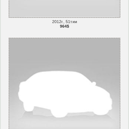
2012г., 51т.км
964$