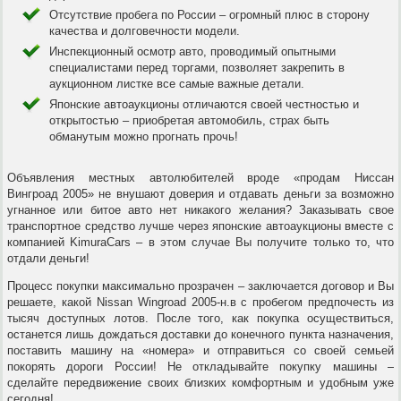
Отсутствие пробега по России – огромный плюс в сторону
качества и долговечности модели.
Инспекционный осмотр авто, проводимый опытными
специалистами перед торгами, позволяет закрепить в
аукционном листке все самые важные детали.
Японские автоаукционы отличаются своей честностью и
открытостью – приобретая автомобиль, страх быть
обманутым можно прогнать прочь!
Объявления местных автолюбителей вроде «продам Ниссан
Вингроад 2005» не внушают доверия и отдавать деньги за возможно
угнанное или битое авто нет никакого желания? Заказывать свое
транспортное средство лучше через японские автоаукционы вместе с
компанией KimuraCars – в этом случае Вы получите только то, что
отдали деньги!
Процесс покупки максимально прозрачен – заключается договор и Вы
решаете, какой Nissan Wingroad 2005-н.в с пробегом предпочесть из
тысяч доступных лотов. После того, как покупка осуществиться,
останется лишь дождаться доставки до конечного пункта назначения,
поставить машину на «номера» и отправиться со своей семьей
покорять дороги России! Не откладывайте покупку машины –
сделайте передвижение своих близких комфортным и удобным уже
сегодня!