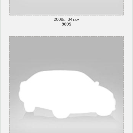
2009г., 34т.км
989$