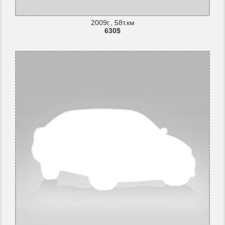
2009г., 58т.км
630$