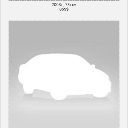
2008г., 73т.км
855$