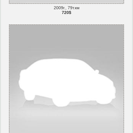
2009г., 79т.км
720$