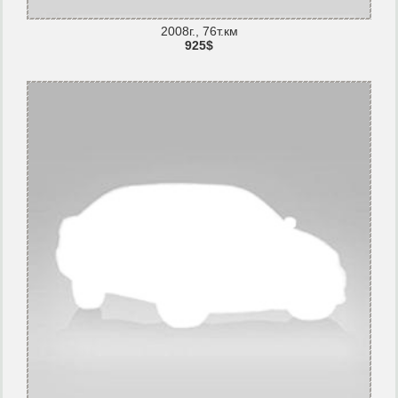
2008г., 76т.км
925$