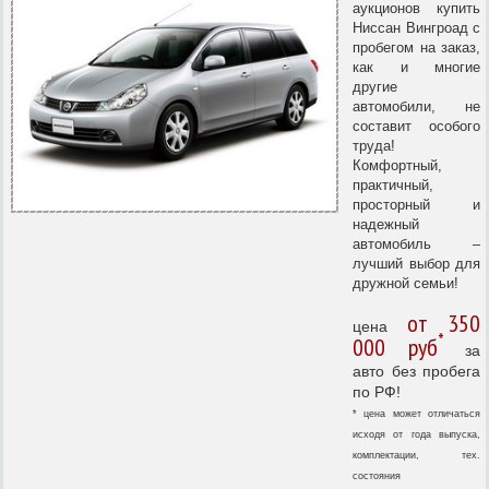
аукционов купить
Ниссан Вингроад с
пробегом на заказ,
как и многие
другие
автомобили, не
составит особого
труда!
Комфортный,
практичный,
просторный и
надежный
автомобиль –
лучший выбор для
дружной семьи!
от 350
цена
*
000 руб
за
авто без пробега
по РФ!
* цена может отличаться
исходя от года выпуска,
комплектации, тех.
состояния