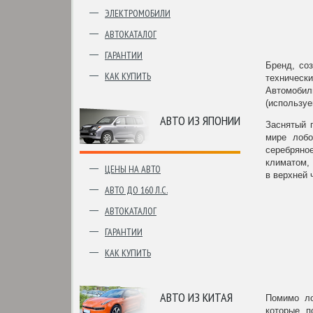
ЭЛЕКТРОМОБИЛИ
АВТОКАТАЛОГ
ГАРАНТИИ
Бренд, со
КАК КУПИТЬ
технически
Автомобил
(используе
АВТО ИЗ ЯПОНИИ
Заснятый 
мире лобо
серебряно
климатом, 
ЦЕНЫ НА АВТО
в верхней 
АВТО ДО 160 Л.С.
АВТОКАТАЛОГ
ГАРАНТИИ
КАК КУПИТЬ
АВТО ИЗ КИТАЯ
Помимо ло
которые, п