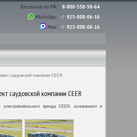
8-800-550-50-64
Бесплатно по РФ:
925-008-06-16
WhatsApp:
+7
925-008-06-16
Max:
+7
проект саудовской компании CEER
оект саудовской компании CEER
о электромобильного бренда CEER, основанного в