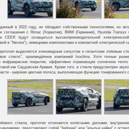
зданный в 2022 году, не обладает собственными технологиями, но ак
е соглашения с Rimac (Хорватия), BMW (Германия), Hyundai Transys 
и CEER будут оснащаться высокопроизводительной электрической
мой в "Nevera"), немецкими компонентами и компактной электрической 
прототип выделяется клиновидным силуэтом и гигантским лобовым сте
вое стекло", произведённое компанией Isoclima. Хотя точные разм
е инфракрасное покрытие, эффективно отражающее солнечное тепло 
такой как Саудовская Аравия. Кроме того, в стекле предусмотрен зв
части - широкая цветная полоса, выполняющая функцию тонированного 
бового стекла, прототип отличается колёсными дисками, внутрення
о-видимому, представляют собой "бабочки" или "крылья чайки" с остек