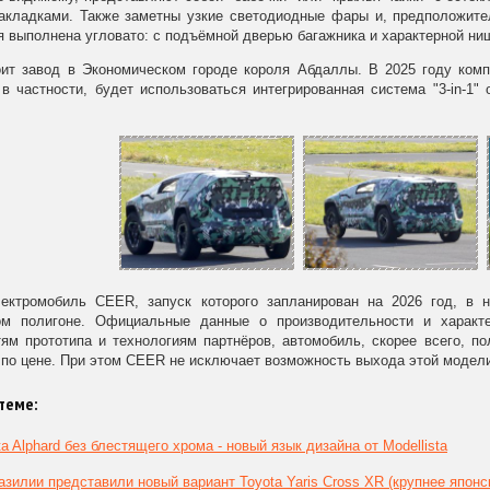
акладками. Также заметны узкие светодиодные фары и, предположител
 выполнена угловато: с подъёмной дверью багажника и характерной ни
ит завод в Экономическом городе короля Абдаллы. В 2025 году комп
 в частности, будет использоваться интегрированная система "3-in-1"
ектромобиль CEER, запуск которого запланирован на 2026 год, в 
ом полигоне. Официальные данные о производительности и характе
ям прототипа и технологиям партнёров, автомобиль, скорее всего, п
по цене. При этом CEER не исключает возможность выхода этой модели
теме:
ta Alphard без блестящего хрома - новый язык дизайна от Modellista
азилии представили новый вариант Toyota Yaris Cross XR (крупнее японс