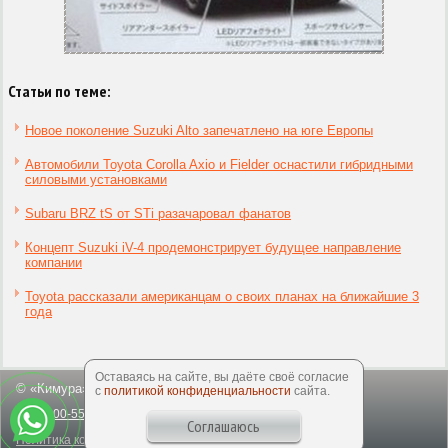
Статьи по теме:
Новое поколение Suzuki Alto запечатлено на юге Европы
Автомобили Toyota Corolla Axio и Fielder оснастили гибридными
силовыми установками
Subaru BRZ tS от STi разачаровал фанатов
Концепт Suzuki iV-4 продемонстрирует будущее направление
компании
Toyota рассказали американцам о своих планах на ближайшие 3
года
Оставаясь на сайте, вы даёте своё согласие
© «Кимура», 2003-2026
с
политикой конфиденциальности
сайта.
8-800-550-50-64
office@kimuracars.com
Соглашаюсь
Политика конфиденциальности