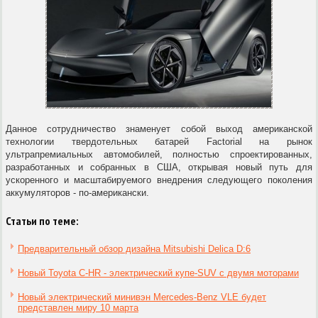
Данное сотрудничество знаменует собой выход американской
технологии твердотельных батарей Factorial на рынок
ультрапремиальных автомобилей, полностью спроектированных,
разработанных и собранных в США, открывая новый путь для
ускоренного и масштабируемого внедрения следующего поколения
аккумуляторов - по-американски.
Статьи по теме:
Предварительный обзор дизайна Mitsubishi Delica D:6
Новый Toyota C-HR - электрический купе-SUV с двумя моторами
Новый электрический минивэн Mercedes-Benz VLE будет
представлен миру 10 марта