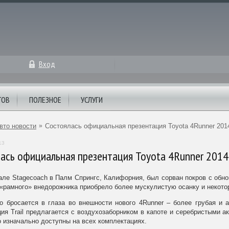
Вход
ТОВ
ПОЛЕЗНОЕ
УСЛУГИ
вто новости
»
Состоялась официальная презентация Toyota 4Runner 201
13
ась официальная презентация Toyota 4Runner 2014
ле Stagecoach в Палм Спрингс, Калифорния, был сорван покров с обнов
«рамного» внедорожника приобрело более мускулистую осанку и некото
о бросается в глаза во внешности нового 4Runner – более грубая и 
ия Trail предлагается с воздухозаборником в капоте и серебристыми а
 изначально доступны на всех комплектациях.