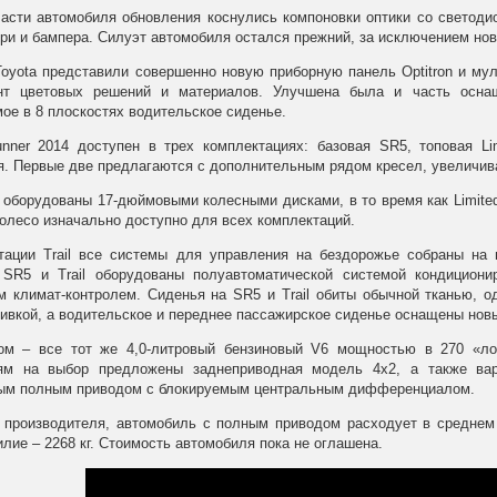
асти автомобиля обновления коснулись компоновки оптики со светоди
ри и бампера. Силуэт автомобиля остался прежний, за исключением нов
Toyota представили совершенно новую приборную панель Optitron и му
нт цветовых решений и материалов. Улучшена была и часть осна
ое в 8 плоскостях водительское сиденье.
unner 2014 доступен в трех комплектациях: базовая SR5, топовая Li
я. Первые две предлагаются с дополнительным рядом кресел, увеличив
l оборудованы 17-дюймовыми колесными дисками, в то время как Limite
олесо изначально доступно для всех комплектаций.
тации Trail все системы для управления на бездорожье собраны на
 SR5 и Trail оборудованы полуавтоматической системой кондициони
 климат-контролем. Сиденья на SR5 и Trail обиты обычной тканью, о
ивкой, а водительское и переднее пассажирское сиденье оснащены нов
ом – все тот же 4,0-литровый бензиновый V6 мощностью в 270 «ло
ям на выбор предложены заднеприводная модель 4x2, а также ва
ым полным приводом с блокируемым центральным дифференциалом.
 производителя, автомобиль с полным приводом расходует в среднем 
илие – 2268 кг. Стоимость автомобиля пока не оглашена.