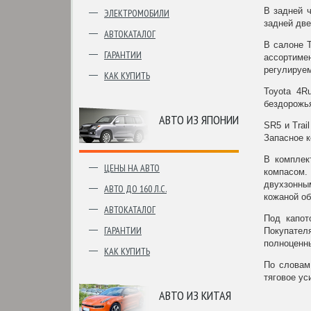
В задней ч
ЭЛЕКТРОМОБИЛИ
задней две
АВТОКАТАЛОГ
В салоне 
ГАРАНТИИ
ассортиме
регулируем
КАК КУПИТЬ
Toyota 4R
бездорожь
АВТО ИЗ ЯПОНИИ
SR5 и Trai
Запасное к
В комплек
ЦЕНЫ НА АВТО
компасом.
двухзонным
АВТО ДО 160 Л.С.
кожаной об
АВТОКАТАЛОГ
Под капот
ГАРАНТИИ
Покупател
полноценн
КАК КУПИТЬ
По словам
тяговое ус
АВТО ИЗ КИТАЯ