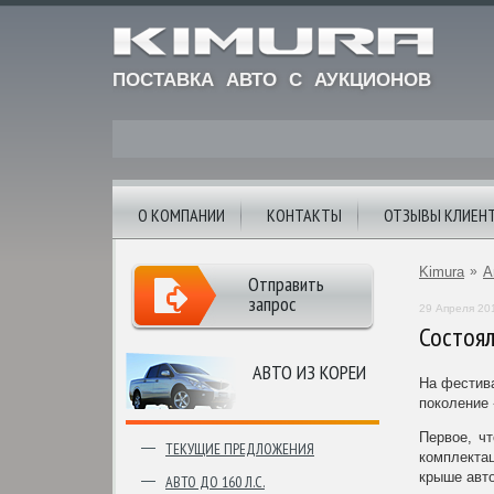
ПОСТАВКА АВТО С АУКЦИОНОВ
О КОМПАНИИ
КОНТАКТЫ
ОТЗЫВЫ КЛИЕН
Kimura
»
А
Отправить
запрос
29 Апреля 20
Состоял
АВТО ИЗ КОРЕИ
На фестива
поколение 
Первое, чт
ТЕКУЩИЕ ПРЕДЛОЖЕНИЯ
комплектац
крыше авто
АВТО ДО 160 Л.С.