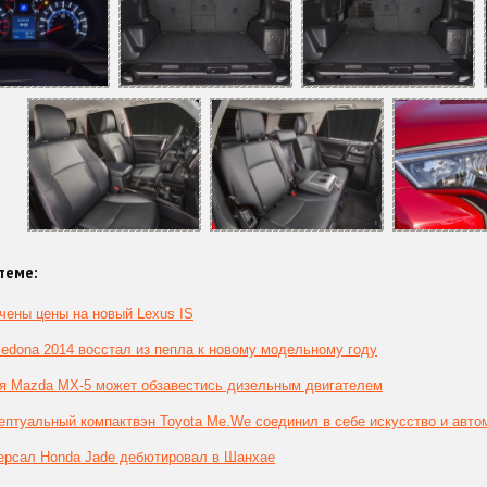
теме:
чены цены на новый Lexus IS
Sedona 2014 восстал из пепла к новому модельному году
я Mazda MX-5 может обзавестись дизельным двигателем
ептуальный компактвэн Toyota Me.We соединил в себе искусство и авт
ерсал Honda Jade дебютировал в Шанхае