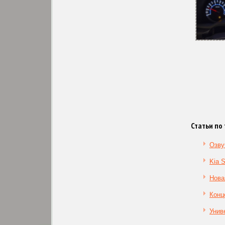
Статьи по 
Озву
Kia 
Нова
Конц
Унив