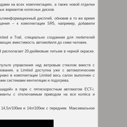
одами на всех комплектациях, а также новой отделки
ых вариантов колесных дисков.
льтиинформационный дисплей, обновив в то же время
щения – к комплектации SR5, например, добавили
mited и Trail, специально созданная для любителей
ающих вместимость автомобиля до семи человек.
d располагает 20-дюймовым литьем в черной окраске.
 пульте управления над ветровым стеклом вместе с
рования, а Limited доступна уже с автоматическим
днако в комплектации Limited весь салон выполнен с
ыми системами вентиляции и подогрева.
шадей» в паре с пятискоростным автоматом ECT-i.
рианты с отключаемым приводом на все колёса и
14,5л/100км и 14л/100км с передним. Максимальное