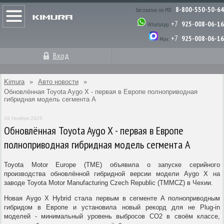
8-800-550-50-64
Бесплатно по РФ:
+7
925-008-06-16
WhatsApp:
+7
925-008-06-16
Max:
Вход
Kimura
»
Авто новости
»
Обновлённая Toyota Aygo X - первая в Европе полноприводная
гибридная модель сегмента А
19 Ноября 2025
Обновлённая Toyota Aygo X - первая в Европе
полноприводная гибридная модель сегмента А
Toyota Motor Europe (TME) объявила о запуске серийного
производства обновлённой гибридной версии модели Aygo X на
заводе Toyota Motor Manufacturing Czech Republic (TMMCZ) в Чехии.
Новая Aygo X Hybrid стала первым в сегменте A полноприводным
гибридом в Европе и установила новый рекорд для не Plug-in
моделей - минимальный уровень выбросов CO2 в своём классе,