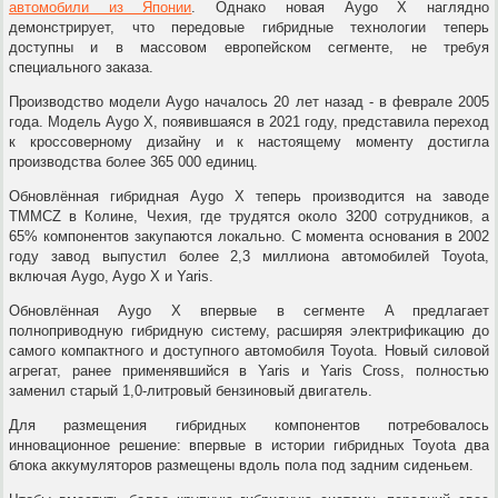
автомобили из Японии
. Однако новая Aygo X наглядно
демонстрирует, что передовые гибридные технологии теперь
доступны и в массовом европейском сегменте, не требуя
специального заказа.
Производство модели Aygo началось 20 лет назад - в феврале 2005
года. Модель Aygo X, появившаяся в 2021 году, представила переход
к кроссоверному дизайну и к настоящему моменту достигла
производства более 365 000 единиц.
Обновлённая гибридная Aygo X теперь производится на заводе
TMMCZ в Колине, Чехия, где трудятся около 3200 сотрудников, а
65% компонентов закупаются локально. С момента основания в 2002
году завод выпустил более 2,3 миллиона автомобилей Toyota,
включая Aygo, Aygo X и Yaris.
Обновлённая Aygo X впервые в сегменте A предлагает
полноприводную гибридную систему, расширяя электрификацию до
самого компактного и доступного автомобиля Toyota. Новый силовой
агрегат, ранее применявшийся в Yaris и Yaris Cross, полностью
заменил старый 1,0-литровый бензиновый двигатель.
Для размещения гибридных компонентов потребовалось
инновационное решение: впервые в истории гибридных Toyota два
блока аккумуляторов размещены вдоль пола под задним сиденьем.