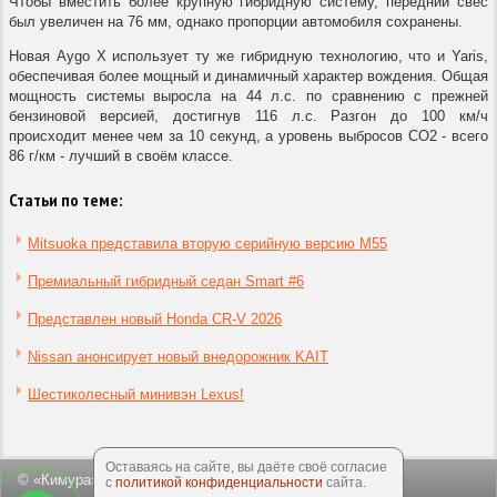
Чтобы вместить более крупную гибридную систему, передний свес
был увеличен на 76 мм, однако пропорции автомобиля сохранены.
Новая Aygo X использует ту же гибридную технологию, что и Yaris,
обеспечивая более мощный и динамичный характер вождения. Общая
мощность системы выросла на 44 л.с. по сравнению с прежней
бензиновой версией, достигнув 116 л.с. Разгон до 100 км/ч
происходит менее чем за 10 секунд, а уровень выбросов CO2 - всего
86 г/км - лучший в своём классе.
Статьи по теме:
Mitsuoka представила вторую серийную версию M55
Премиальный гибридный седан Smart #6
Представлен новый Honda CR-V 2026
Nissan анонсирует новый внедорожник KAIT
Шестиколесный минивэн Lexus!
Оставаясь на сайте, вы даёте своё согласие
© «Кимура», 2003-2026
с
политикой конфиденциальности
сайта.