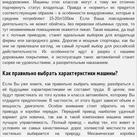
внедорожники. Машины этих классов могут к тому же отлично
подчеркнуть статус владельца. Правда и «кормить» их придется
соответствующим образом – в особенности внедорожники, которые в
среднем потребляют 15-20л/100км. Если Ваша повседневная
деятельность не может обойтись без перевозки объемных грузов, то
тут незаменимым помощником окажется пикап. Такая машина, да ещё
и с полным приводом, станет идеальным выбором для владельца
фермы или загородного дома. Дорогие и мощные спорткары, как бы
они не привлекали взгляд, не самый лучший выбор для российской
действительности. Их особенности идут в разрез с нашими
дорожными покрытиями, и эксплуатация таких автомобилей станет
скорее не удовольствием, а разорительным наказанием.
Как правильно выбрать характеристики машины?
Если Вы уже знаете, как правильно выбрать машину, разобраться с
её будущими характеристиками не составит труда. В целом, они
будут проистекать из того кузова и класса автомобиля, которому Вы
отдадите предпочтение. В частности, от этого будет зависит объем и
мощность двигателя. Особое внимание стоит обратить на тип
привода и коробки передач. Передний привод наиболее удачный
вариант для новичка, так как в такой компоновке машина имеет
лучшую управляемость. Полный привод – выбор тех, кто живет в
условиях не самых качественных дорог, холмистой местности или
частенько выбирается на природу. Механическая коробка