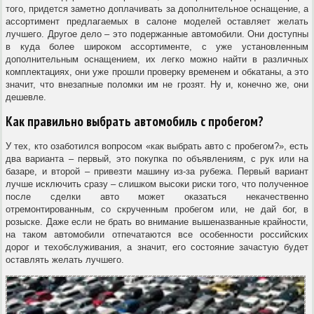
того, придется заметно доплачивать за дополнительное оснащение, а
ассортимент предлагаемых в салоне моделей оставляет желать
лучшего. Другое дело – это подержанные автомобили. Они доступны
в куда более широком ассортименте, с уже установленным
дополнительным оснащением, их легко можно найти в различных
комплектациях, они уже прошли проверку временем и обкатаны, а это
значит, что внезапные поломки им не грозят. Ну и, конечно же, они
дешевле.
Как правильно выбрать автомобиль с пробегом?
У тех, кто озаботился вопросом «как выбрать авто с пробегом?», есть
два варианта – первый, это покупка по объявлениям, с рук или на
базаре, и второй – привезти машину из-за рубежа. Первый вариант
лучше исключить сразу – слишком высоки риски того, что полученное
после сделки авто может оказаться некачественно
отремонтированным, со скрученным пробегом или, не дай бог, в
розыске. Даже если не брать во внимание вышеназванные крайности,
на таком автомобили отпечатаются все особенности российских
дорог и техобслуживания, а значит, его состояние зачастую будет
оставлять желать лучшего.