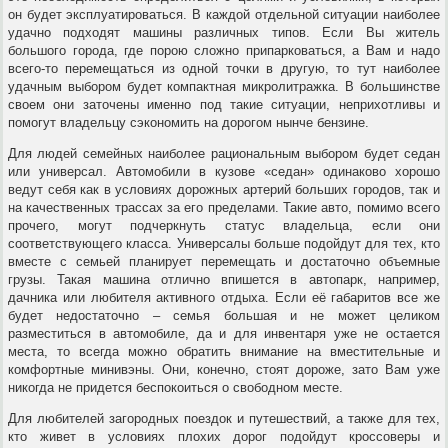
он будет эксплуатироваться. В каждой отдельной ситуации наиболее
удачно подходят машины различных типов. Если Вы житель
большого города, где порою сложно припарковаться, а Вам и надо
всего-то перемещаться из одной точки в другую, то тут наиболее
удачным выбором будет компактная микролитражка. В большинстве
своем они заточены именно под такие ситуации, неприхотливы и
помогут владельцу сэкономить на дорогом нынче бензине.
Для людей семейных наиболее рациональным выбором будет седан
или универсал. Автомобили в кузове «седан» одинаково хорошо
ведут себя как в условиях дорожных артерий больших городов, так и
на качественных трассах за его пределами. Такие авто, помимо всего
прочего, могут подчеркнуть статус владельца, если они
соответствующего класса. Универсалы больше подойдут для тех, кто
вместе с семьей планирует перемещать и достаточно объемные
грузы. Такая машина отлично впишется в автопарк, например,
дачника или любителя активного отдыха. Если её габаритов все же
будет недостаточно – семья большая и не может целиком
разместиться в автомобиле, да и для инвентаря уже не остается
места, то всегда можно обратить внимание на вместительные и
комфортные минивэны. Они, конечно, стоят дороже, зато Вам уже
никогда не придется беспокоиться о свободном месте.
Для любителей загородных поездок и путешествий, а также для тех,
кто живет в условиях плохих дорог подойдут кроссоверы и