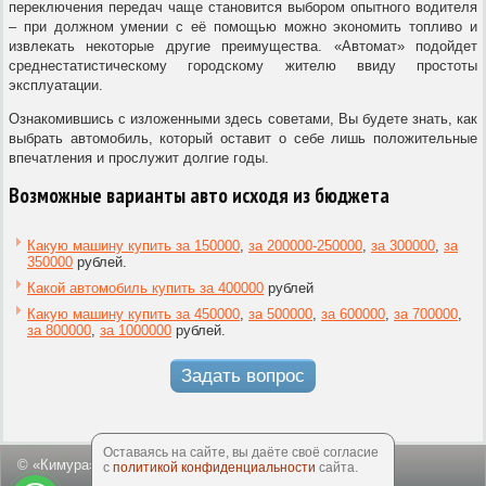
переключения передач чаще становится выбором опытного водителя
– при должном умении с её помощью можно экономить топливо и
извлекать некоторые другие преимущества. «Автомат» подойдет
среднестатистическому городскому жителю ввиду простоты
эксплуатации.
Ознакомившись с изложенными здесь советами, Вы будете знать, как
выбрать автомобиль, который оставит о себе лишь положительные
впечатления и прослужит долгие годы.
Возможные варианты авто исходя из бюджета
Какую машину купить за 150000
,
за 200000-250000
,
за 300000
,
за
350000
рублей.
Какой автомобиль купить за 400000
рублей
Какую машину купить за 450000
,
за 500000
,
за 600000
,
за 700000
,
за 800000
,
за 1000000
рублей.
Задать вопрос
Оставаясь на сайте, вы даёте своё согласие
© «Кимура», 2003-2026
с
политикой конфиденциальности
сайта.