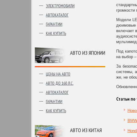
стандартн
ЭЛЕКТРОМОБИЛИ
громкости
АВТОКАТАЛОГ
Модели LE 
ГАРАНТИИ
дюимовые 
включает в
КАК КУПИТЬ
аудиосист
мультимеди
Под капото
АВТО ИЗ ЯПОНИИ
на выбор –
За безопас
системы, 
ЦЕНЫ НА АВТО
же, не обо
АВТО ДО 160 Л.С.
Обновленна
АВТОКАТАЛОГ
Статьи по 
ГАРАНТИИ
КАК КУПИТЬ
Ново
BMW 
АВТО ИЗ КИТАЯ
Hond