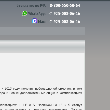
8-800-550-50-64
Бесплатно по РФ:
925-008-06-16
WhatsApp:
+7
925-008-06-16
Max:
+7
a к 2013 году получит небольшие обновления, в том
ора и новые дополнительные опции в комплектациях
плектациях: L, LE и S. Новинкой на LE и S станут
ео аудиосистема с шестью динамиками. Заодно