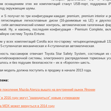
ым оснащением этих же комплектаций станут USB-порт, поддержка iP
 под окружающие шумы.
и S получат по три конфигурации каждая: premium, premium interior и 
пятиспицевые легкосплавные диски (16-дюимовые на LE) и двухпози
 себя автоматический климат контроль, автоматические галогенные фа
емой. Ну, и наконец, последняя конфигурация - Premium Complete, вк
йную систему Toyota Entune.
м у всех комплектаций Corolla все по-старому: четырехцилиндровый 13
 5-ступенчатая механическая и 4-ступенчатая автоматическая.
ность пассажиров отвечает Toyota Star Safety System, состоящая из
антиблокировочной системы, электронного распределения тормозных ус
шлось и без подушек безопасности – их в «Королле» шесть.
я модель должна поступить в продажу в начале 2013 года.
теме:
е поколение Mazda Atenza вышло на внутренний рынок Японии
в 2016 году могут "разродиться" новым суперкаром
a MDX может вернуться в 2014 году