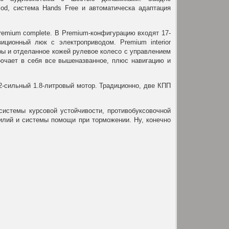
od, система Hands Free и автоматическа адаптация
premium complete. В Premium-конфигурацию входят 17-
ционный люк с электроприводом. Premium interior
ры и отделанное кожей рулевое колесо с управлением
лючает в себя все вышеназванное, плюс навигацию и
2-сильный 1.8-литровый мотор. Традиционно, две КПП
 системы курсовой устойчивости, противобуксовочной
илий и системы помощи при торможении. Ну, конечно