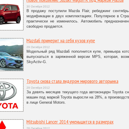
30 Октября 2012
В продажу поступили Mazda Flair, ребеджинг сентябр
модификации в двух комплектациях. Популярное в Стра
практически не изменилось. Автомобиль предназначе
свободно продается.
Mazda6 примерит на себя кузов купе
29 Октября 2012
Модельный ряд Mazda6 пополнится купе, премьера кото
выпускаться в заряженной версии MPS, которая, воз
SkyActiv-G.
Toyota снова стала лидером мирового авторынка
29 Октября 2012
За девять месяцев текущего года автоконцерн Toyota с
машин под маркой Toyota выросли на 28%, а производст
в лице General Motors.
Mitsubishi Lancer 2014 уменьшится в размерах
26 Октября 2012