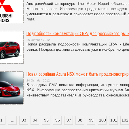
Австралийский авторесурс The Motor Report обзавел
Mitsubishi Lancer. Информацию предоставил президент
уменьшится в размерах и приобретет более просторный 
года.
Подробности комплектации CR-V для российского рын
25 Октября 2012
Honda раскрыла подробности комплектации CR-V - Life
рынка. Продажи должны стартовать уже в ноябре, но цены
Новая серийная Acura NSX может быть продемонстрир
24 Октября 2012
В западных СМИ всплыла информация, что уже в январ
NSX. Информацию распространил британский журнал Aut
неизвестным представителя из руководства южноамерика
1
...
93
94
95
96
97
98
99
100
101
102