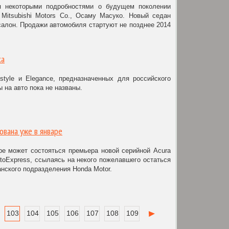
ся некоторыми подробностями о будущем поколении
 Mitsubishi Motors Co., Осаму Масуко. Новый седан
салон. Продажи автомобиля стартуют не позднее 2014
ка
style и Elegance, предназначенных для российского
 на авто пока не названы.
ована уже в январе
е может состояться премьера новой серийной Acura
oExpress, ссылаясь на некого пожелавшего остаться
нского подразделения Honda Motor.
103
104
105
106
107
108
109