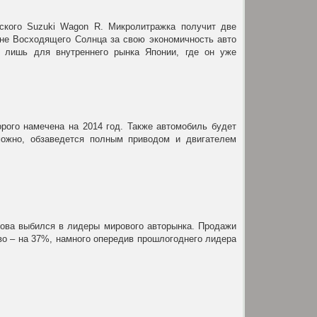
ьского Suzuki Wagon R. Микролитражка получит две
не Восходящего Солнца за свою экономичность авто
н лишь для внутреннего рынка Японии, где он уже
рого намечена на 2014 год. Также автомобиль будет
можно, обзаведется полным приводом и двигателем
нова выбился в лидеры мирового авторынка. Продажи
во – на 37%, намного опередив прошлогоднего лидера