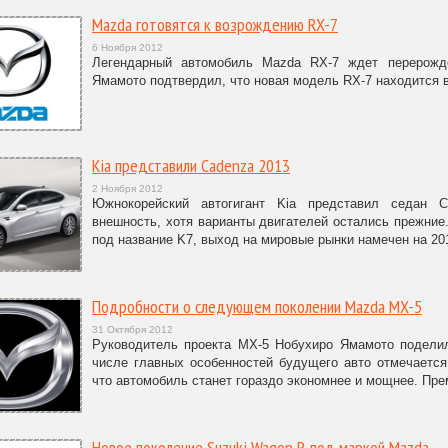
Mazda готовятся к возрождению RX-7
6 Ноября 2012
Легендарный автомобиль Mazda RX-7 ждет перерожд
Ямамото подтвердил, что новая модель RX-7 находится в 
Kia представили Cadenza 2013
2 Ноября 2012
Южнокорейский автогигант Kia представил седан 
внешность, хотя варианты двигателей остались прежние
под название K7, выход на мировые рынки намечен на 201
Подробности о следующем поколении Mazda MX-5
31 Октября 2012
Руководитель проекта MX-5 Нобухиро Ямамото подели
числе главных особенностей будущего авто отмечается
что автомобиль станет гораздо экономнее и мощнее. Пре
Новое поколение Suzuki Wagon R под маркой Mazda